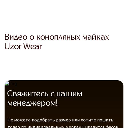
Гигиена
Видео о конопляных майках
Uzor Wear
Гипоаллергенный материал.
Свяжитесь с нашим
Защита от солнца
менеджером!
Уверенность
Не можете подобрать размер или хотите пошить
товар по индивидуальным меркам? Нравится фасон,