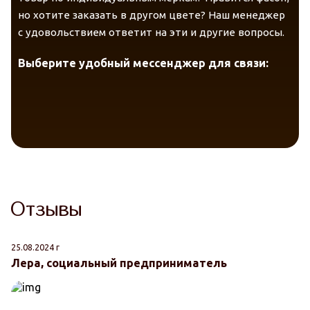
но хотите заказать в другом цвете? Наш менеджер
с удовольствием ответит на эти и другие вопросы.
Выберите удобный мессенджер для связи:
Отзывы
Telegram
VK Messenger
Max
25.08.2024 г
VK Messenger
Max
Лера, социальный предприниматель