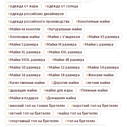
одежда от жары
одежда от солнца
одежда российских дизайнеров
одежда российского производства
Конопляные майки
Майки из конопли
Натуральные майки
Хлопковые майки
Майки с V вырезом
Майки XS размера
Майки S размера
Майки M размера
Майки L размера
Майки XL размера
Майки XXL размера
Майки XXXL размера
Майки 48 размера
Майки 50 размера
Майки 52 размера
Майки 54 размера
Майки 56 размера
Майки 58 размера
Женские майки
Качественные майки
Дорогие майки
летние майки
дышащие майки
майки для жары
Пляжные майки
Майки в подарок
Домашняя майка
женский топ на тонких бретелях
короткий топ на бретелях
летний топ на бретелях
майка топ на бретелях
спортивный топ на бретелях
топ на бретелях