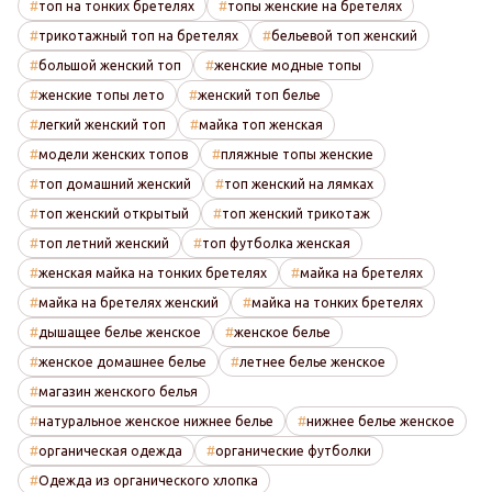
топ на тонких бретелях
топы женские на бретелях
трикотажный топ на бретелях
бельевой топ женский
большой женский топ
женские модные топы
женские топы лето
женский топ белье
легкий женский топ
майка топ женская
модели женских топов
пляжные топы женские
топ домашний женский
топ женский на лямках
топ женский открытый
топ женский трикотаж
топ летний женский
топ футболка женская
женская майка на тонких бретелях
майка на бретелях
майка на бретелях женский
майка на тонких бретелях
дышащее белье женское
женское белье
женское домашнее белье
летнее белье женское
магазин женского белья
натуральное женское нижнее белье
нижнее белье женское
органическая одежда
органические футболки
Одежда из органического хлопка