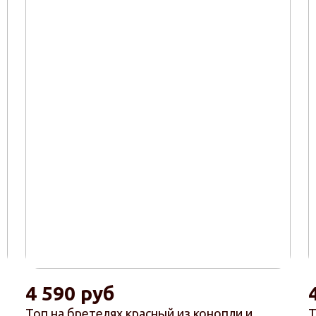
4 590 руб
Топ на бретелях красный из конопли и
Т