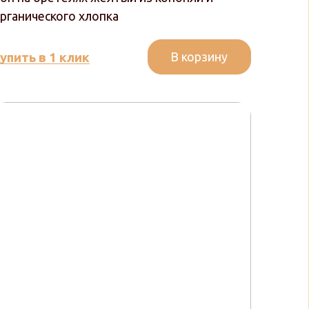
рганического хлопка
В корзину
упить в 1 клик