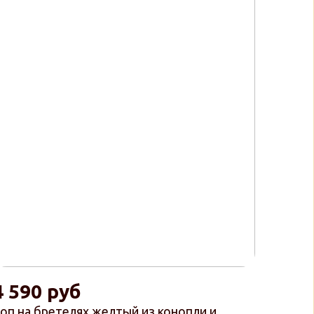
4 590 руб
оп на бретелях желтый из конопли и