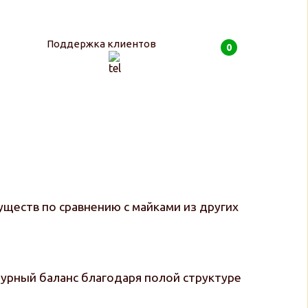
Поддержка клиентов
0
0
руб
уществ по сравнению с майками из других
атурный баланс благодаря полой структуре