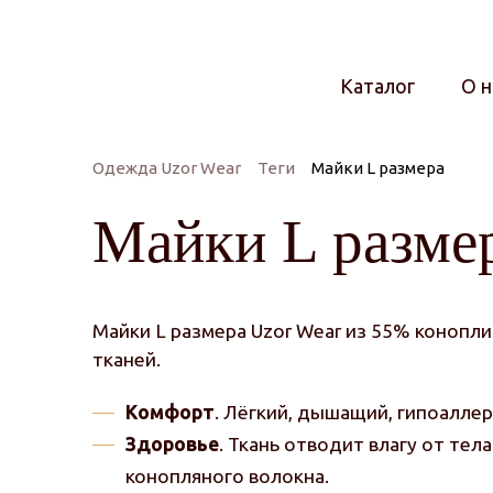
Каталог
О н
Одежда Uzor Wear
Теги
Майки L размера
Майки L разме
Майки L размера Uzor Wear из 55% конопл
тканей.
Комфорт
. Лёгкий, дышащий, гипоалле
Здоровье
. Ткань отводит влагу от те
конопляного волокна.