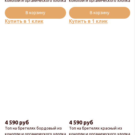
конопли и органического хлопка
конопли и органического хлопка
В корзину
В корзину
Купить в 1 клик
Купить в 1 клик
4 590 руб
4 590 руб
Топ на бретелях бордовый из
Топ на бретелях красный из
конопли и органического хлопка
конопли и органического хлопка