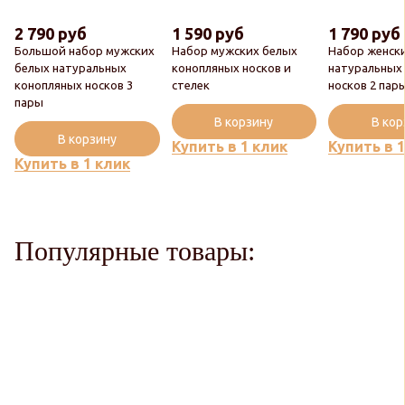
2 790 руб
1 590 руб
1 790 руб
Большой набор мужских
Набор мужских белых
Набор женск
белых натуральных
конопляных носков и
натуральных
конопляных носков 3
стелек
носков 2 пар
пары
В корзину
В ко
В корзину
Купить в 1 клик
Купить в 
Купить в 1 клик
Популярные товары: