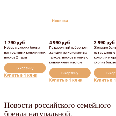
Новинка
1 790 руб
4 990 руб
2 990 руб
Набор мужских белых
Подарочный набор для
Женские бел
натуральных конопляных
женщин из конопляных
натуральные
носков 2 пары
трусов, носков и мыла с
конопли и ор
конопляным маслом
хлопка бики
В корзину
В корзину
В ко
Купить в 1 клик
Купить в 1 клик
Купить в 
Новости российского семейного
бренда натуральной,