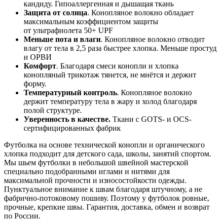
кандиду. Гипоаллергенная и дышащая ткань
Защита от солнца
. Конопляное волокно обладает
максимальным коэффициентом защиты
от ультрафиолета 50+ UPF
Меньше пота и влаги
. Конопляное волокно отводит
влагу от тела в 2,5 раза быстрее хлопка. Меньше простуд
и ОРВИ
Комфорт
. Благодаря смеси конопли и хлопка
конопляный трикотаж тянется, не мнётся и держит
форму.
Температурный контроль
. Конопляное волокно
держит температуру тела в жару и холод благодаря
полой структуре.
Уверенность в качестве.
Ткани с GOTS- и OCS-
сертифицированных фабрик
Футболка на основе технической конопли и органического
хлопка подходит для детского сада, школы, занятий спортом.
Мы шьем футболки в небольшой швейной мастерской
специально подобранными иглами и нитями для
максимальной прочности и износостойкости одежды.
Пунктуальное внимание к швам благодаря штучному, а не
фабрично-потоковому пошиву. Поэтому у футболок ровные,
прочные, крепкие швы. Гарантия, доставка, обмен и возврат
по России.