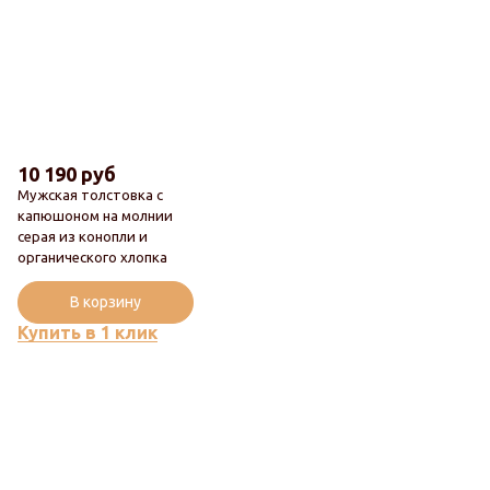
10 190 руб
Мужская толстовка с
капюшоном на молнии
серая из конопли и
Новинка
органического хлопка
Популярный
В корзину
Купить в 1 клик