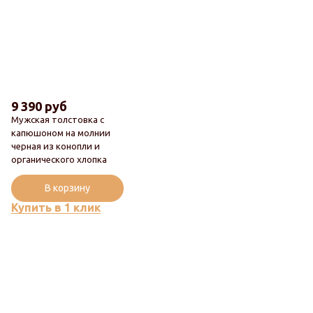
9 390 руб
Мужская толстовка с
капюшоном на молнии
черная из конопли и
Новинка
органического хлопка
Популярный
В корзину
Купить в 1 клик