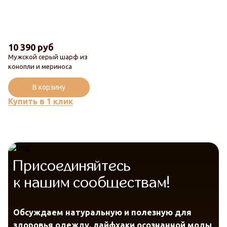
10 390 руб
Мужской серый шарф из
Новинка
конопли и мериноса
Популярный
В корзину
Купить в 1 клик
Присоединяйтесь
к нашим сообществам!
Обсуждаем натуральную и полезную для
здоровья одежду, лайфхаки осознанной моды