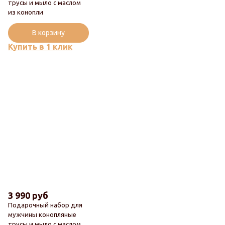
трусы и мыло с маслом
Новинка
из конопли
Популярный
В корзину
Купить в 1 клик
3 990 руб
Подарочный набор для
мужчины конопляные
трусы и мыло с маслом