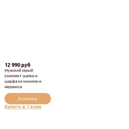
12 990 руб
Мужской серый
комплект шапки и
шарфа из конопли и
Новинка
мериноса
Популярный
В корзину
Купить в 1 клик