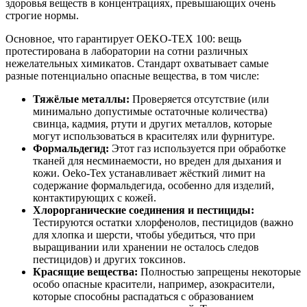
здоровья веществ в концентрациях, превышающих очень
строгие нормы.
Основное, что гарантирует OEKO-TEX 100: вещь
протестирована в лаборатории на сотни различных
нежелательных химикатов. Стандарт охватывает самые
разные потенциально опасные вещества, в том числе:
Тяжёлые металлы:
Проверяется отсутствие (или
минимально допустимые остаточные количества)
свинца, кадмия, ртути и других металлов, которые
могут использоваться в красителях или фурнитуре.
Формальдегид:
Этот газ используется при обработке
тканей для несминаемости, но вреден для дыхания и
кожи. Oeko-Tex устанавливает жёсткий лимит на
содержание формальдегида, особенно для изделий,
контактирующих с кожей.
Хлорорганические соединения и пестициды:
Тестируются остатки хлорфенолов, пестицидов (важно
для хлопка и шерсти, чтобы убедиться, что при
выращивании или хранении не осталось следов
пестицидов) и других токсинов.
Красящие вещества:
Полностью запрещены некоторые
особо опасные красители, например, азокрасители,
которые способны распадаться с образованием