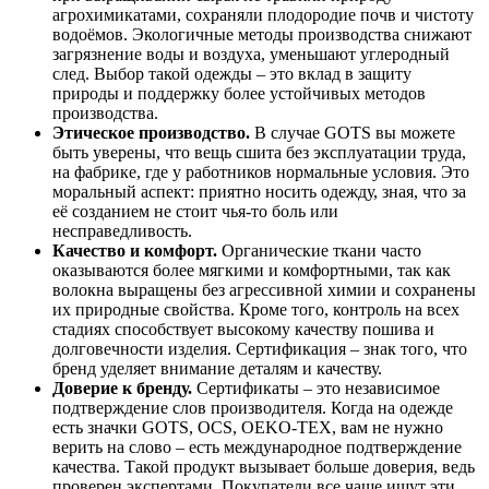
агрохимикатами, сохраняли плодородие почв и чистоту
водоёмов. Экологичные методы производства снижают
загрязнение воды и воздуха, уменьшают углеродный
след. Выбор такой одежды – это вклад в защиту
природы и поддержку более устойчивых методов
производства.
Этическое производство.
В случае GOTS вы можете
быть уверены, что вещь сшита без эксплуатации труда,
на фабрике, где у работников нормальные условия. Это
моральный аспект: приятно носить одежду, зная, что за
её созданием не стоит чья-то боль или
несправедливость.
Качество и комфорт.
Органические ткани часто
оказываются более мягкими и комфортными, так как
волокна выращены без агрессивной химии и сохранены
их природные свойства. Кроме того, контроль на всех
стадиях способствует высокому качеству пошива и
долговечности изделия. Сертификация – знак того, что
бренд уделяет внимание деталям и качеству.
Доверие к бренду.
Сертификаты – это независимое
подтверждение слов производителя. Когда на одежде
есть значки GOTS, OCS, OEKO-TEX, вам не нужно
верить на слово – есть международное подтверждение
качества. Такой продукт вызывает больше доверия, ведь
проверен экспертами. Покупатели все чаще ищут эти