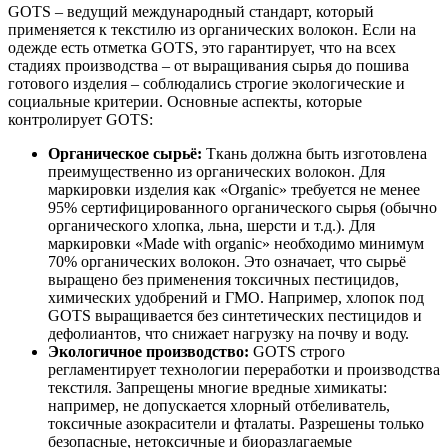
GOTS – ведущий международный стандарт, который
применяется к текстилю из органических волокон. Если на
одежде есть отметка GOTS, это гарантирует, что на всех
стадиях производства – от выращивания сырья до пошива
готового изделия – соблюдались строгие экологические и
социальные критерии. Основные аспекты, которые
контролирует GOTS:
Органическое сырьё:
Ткань должна быть изготовлена
преимущественно из органических волокон. Для
маркировки изделия как «Organic» требуется не менее
95% сертифицированного органического сырья (обычно
органического хлопка, льна, шерсти и т.д.). Для
маркировки «Made with organic» необходимо минимум
70% органических волокон. Это означает, что сырьё
выращено без применения токсичных пестицидов,
химических удобрений и ГМО. Например, хлопок под
GOTS выращивается без синтетических пестицидов и
дефолиантов, что снижает нагрузку на почву и воду.
Экологичное производство:
GOTS строго
регламентирует технологии переработки и производства
текстиля. Запрещены многие вредные химикаты:
например, не допускается хлорный отбеливатель,
токсичные азокрасители и фталаты. Разрешены только
безопасные, нетоксичные и биоразлагаемые