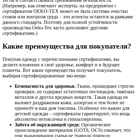
тесты и соответствовать требованиям безопасности.
(Например, как отмечают эксперты, на предприятии с
сертификатом OEKO-TEX может не быть системы очистки
стоков или контроля труда – эти аспекты остаются за рамками
данного стандарта. Поэтому для полной устойчивости
производства Oeko-Tex часто дополняют другими
сертификатами.)
Какие преимущества для покупателя?
Покупая одежду с перечисленными сертификатами, вы
делаете вложение в своё здоровье, комфорт и в будущее
планеты. Вот какие преимущества получает покупатель,
выбирая сертифицированные эко-вещи:
Безопасность для здоровья.
Ткани, прошедшие строгие
проверки, не содержат остаточных пестицидов, тяжёлых
металлов и других вредных веществ. Такая одежда не
вызовет раздражения кожи, аллергии и тем более не
принесёт в ваш дом токсины. Особенно это важно для
детской одежды – сертификаты гарантируют, что вещь
абсолютно нетоксична и гипоаллергенна.
Забота об окружающей среде.
Органическое
происхождение материалов (GOTS, OCS) означает, что
при выращивании сырья не травили природу