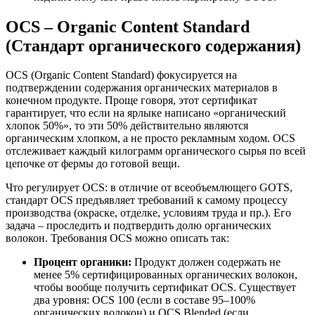
OCS – Organic Content Standard
(Стандарт органического содержания)
OCS (Organic Content Standard) фокусируется на
подтверждении содержания органических материалов в
конечном продукте. Проще говоря, этот сертификат
гарантирует, что если на ярлыке написано «органический
хлопок 50%», то эти 50% действительно являются
органическим хлопком, а не просто рекламным ходом. OCS
отслеживает каждый килограмм органического сырья по всей
цепочке от фермы до готовой вещи.
Что регулирует OCS: в отличие от всеобъемлющего GOTS,
стандарт OCS предъявляет требований к самому процессу
производства (окраске, отделке, условиям труда и пр.). Его
задача – проследить и подтвердить долю органических
волокон. Требования OCS можно описать так:
Процент органики:
Продукт должен содержать не
менее 5% сертифицированных органических волокон,
чтобы вообще получить сертификат OCS. Существует
два уровня: OCS 100 (если в составе 95–100%
органических волокон) и OCS Blended (если