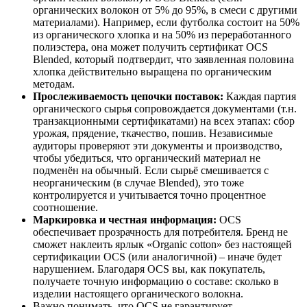
органических волокон от 5% до 95%, в смеси с другими
материалами). Например, если футболка состоит на 50%
из органического хлопка и на 50% из переработанного
полиэстера, она может получить сертификат OCS
Blended, который подтвердит, что заявленная половина
хлопка действительно выращена по органическим
методам.
Прослеживаемость цепочки поставок:
Каждая партия
органического сырья сопровождается документами (т.н.
транзакционными сертификатами) на всех этапах: сбор
урожая, прядение, ткачество, пошив. Независимые
аудиторы проверяют эти документы и производство,
чтобы убедиться, что органический материал не
подменён на обычный. Если сырьё смешивается с
неорганическим (в случае Blended), это тоже
контролируется и учитывается точно процентное
соотношение.
Маркировка и честная информация:
OCS
обеспечивает прозрачность для потребителя. Бренд не
сможет наклеить ярлык «Organic cotton» без настоящей
сертификации OCS (или аналогичной) – иначе будет
нарушением. Благодаря OCS вы, как покупатель,
получаете точную информацию о составе: сколько в
изделии настоящего органического волокна.
Важно понимать, что OCS не гарантирует