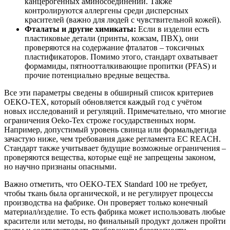
канцерогенных аминосоединений. Также
контролируются аллергены среди дисперсных
красителей (важно для людей с чувствительной кожей).
Фталаты и другие химикаты:
Если в изделии есть
пластиковые детали (принты, кожзам, ПВХ), они
проверяются на содержание фталатов – токсичных
пластификаторов. Помимо этого, стандарт охватывает
формамиды, пятноотталкивающие пропитки (PFAS) и
прочие потенциально вредные вещества.
Все эти параметры сведены в обширный список критериев
OEKO-TEX, который обновляется каждый год с учётом
новых исследований и регуляций. Примечательно, что многие
ограничения Oeko-Tex строже государственных норм.
Например, допустимый уровень свинца или формальдегида
зачастую ниже, чем требования даже регламента ЕС REACH.
Стандарт также учитывает будущие возможные ограничения –
проверяются вещества, которые ещё не запрещены законом,
но научно признаны опасными.
Важно отметить, что OEKO-TEX Standard 100 не требует,
чтобы ткань была органической, и не регулирует процессы
производства на фабрике. Он проверяет только конечный
материал/изделие. То есть фабрика может использовать любые
красители или методы, но финальный продукт должен пройти