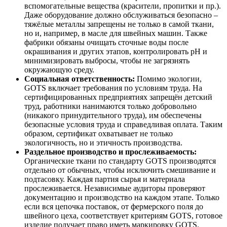
вспомогательные вещества (красители, пропитки и пр.).
Даже оборудование должно обслуживаться безопасно –
тяжёлые металлы запрещены не только в самой ткани,
но и, например, в масле для швейных машин. Также
фабрики обязаны очищать сточные воды после
окрашивания и других этапов, контролировать pH и
минимизировать выбросы, чтобы не загрязнять
окружающую среду.
Социальная ответственность:
Помимо экологии,
GOTS включает требования по условиям труда. На
сертифицированных предприятиях запрещён детский
труд, работники нанимаются только добровольно
(никакого принудительного труда), им обеспечены
безопасные условия труда и справедливая оплата. Таким
образом, сертификат охватывает не только
экологичность, но и этичность производства.
Раздельное производство и прослеживаемость:
Органические ткани по стандарту GOTS производятся
отдельно от обычных, чтобы исключить смешивание и
подтасовку. Каждая партия сырья и материала
прослеживается. Независимые аудиторы проверяют
документацию и производство на каждом этапе. Только
если вся цепочка поставок, от фермерского поля до
швейного цеха, соответствует критериям GOTS, готовое
изделие получает право иметь маркировку GOTS.