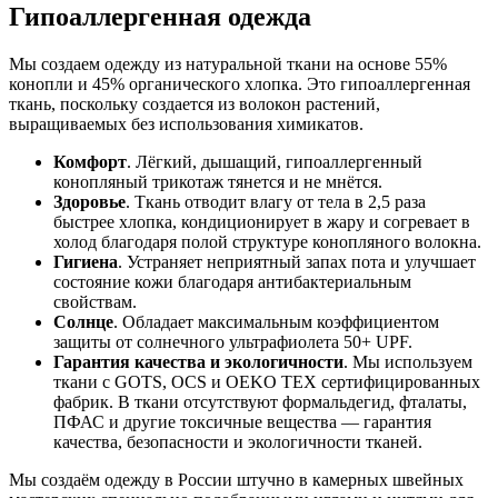
Гипоаллергенная одежда
Мы создаем одежду из натуральной ткани на основе 55%
конопли и 45% органического хлопка. Это гипоаллергенная
ткань, поскольку создается из волокон растений,
выращиваемых без использования химикатов.
Комфорт
. Лёгкий, дышащий, гипоаллергенный
конопляный трикотаж тянется и не мнётся.
Здоровье
. Ткань отводит влагу от тела в 2,5 раза
быстрее хлопка, кондиционирует в жару и согревает в
холод благодаря полой структуре конопляного волокна.
Гигиена
. Устраняет неприятный запах пота и улучшает
состояние кожи благодаря антибактериальным
свойствам.
Солнце
. Обладает максимальным коэффициентом
защиты от солнечного ультрафиолета 50+ UPF.
Гарантия качества и экологичности
. Мы используем
ткани с GOTS, OCS и OEKO TEX сертифицированных
фабрик. В ткани отсутствуют формальдегид, фталаты,
ПФАС и другие токсичные вещества — гарантия
качества, безопасности и экологичности тканей.
Мы создаём одежду в России штучно в камерных швейных