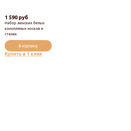
1 590 руб
Набор женских белых
конопляных носков и
стелек
Новинка
В корзину
Купить в 1 клик