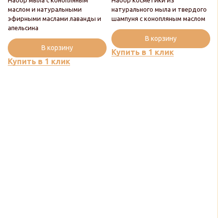
Набор мыла с конопляным
Набор косметики из
маслом и натуральными
натурального мыла и твердого
Новинка
эфирными маслами лаванды и
шампуня с конопляным маслом
Новинка
апельсина
Популярный
В корзину
Популярный
В корзину
Купить в 1 клик
Купить в 1 клик