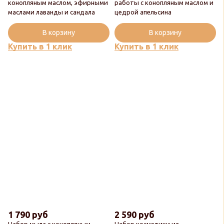
конопляным маслом, эфирными
работы с конопляным маслом и
Новинка
Новинка
маслами лаванды и сандала
цедрой апельсина
Популярный
Популярный
В корзину
В корзину
Купить в 1 клик
Купить в 1 клик
1 790 руб
2 590 руб