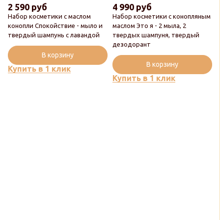
2 590 руб
4 990 руб
Набор косметики с маслом
Набор косметики с конопляным
конопли Спокойствие - мыло и
маслом Это я - 2 мыла, 2
Новинка
твердый шампунь с лавандой
твердых шампуня, твердый
Новинка
дезодорант
Популярный
В корзину
Популярный
В корзину
Купить в 1 клик
Купить в 1 клик