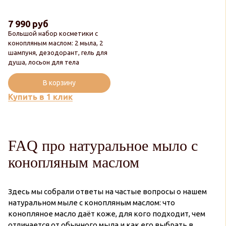
7 990 руб
Большой набор косметики с
конопляным маслом: 2 мыла, 2
шампуня, дезодорант, гель для
Новинка
душа, лосьон для тела
Популярный
В корзину
Купить в 1 клик
FAQ про натуральное мыло с
конопляным маслом
Здесь мы собрали ответы на частые вопросы о нашем
натуральном мыле с конопляным маслом: что
конопляное масло даёт коже, для кого подходит, чем
отличается от обычного мыла и как его выбрать в