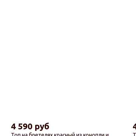
4 590 руб
Топ на бретелях красный из конопли и
Т