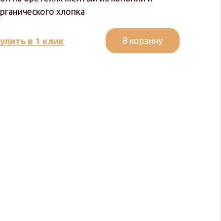
рганического хлопка
В корзину
упить в 1 клик