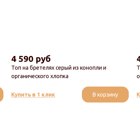
4 590 руб
Топ на бретелях серый из конопли и
Т
органического хлопка
о
В корзину
Купить в 1 клик
К