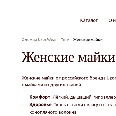
Каталог
О н
Одежда Uzor Wear
Теги
Женские майки
Женские майки
Женские майки от российского бренда Uzo
с майками из других тканей.
Комфорт
. Лёгкий, дышащий, гипоалле
Здоровье
. Ткань отводит влагу от те
конопляного волокна.