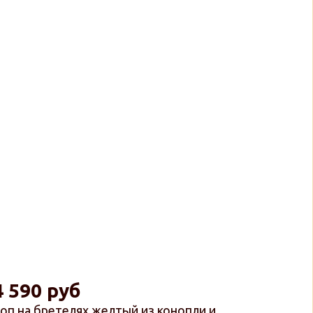
4 590 руб
оп на бретелях желтый из конопли и