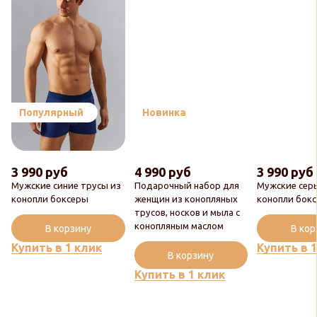
Популярный
Новинка
3 990 руб
4 990 руб
3 990 руб
Мужские синие трусы из
Подарочный набор для
Мужские сер
конопли боксеры
женщин из конопляных
конопли бок
трусов, носков и мыла с
конопляным маслом
В корзину
В ко
Купить в 1 клик
Купить в 
В корзину
Купить в 1 клик