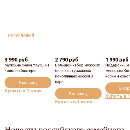
Популярный
3 990 руб
2 790 руб
1 990 руб
Мужские синие трусы из
Большой набор мужских
Подарочный 
конопли боксеры
белых натуральных
женщины Ко
конопляных носков 3
носки и коно
пары
В корзину
В ко
Купить в 1 клик
В корзину
Купить в 
Купить в 1 клик
Новости российского семейного