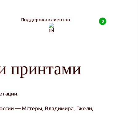
Поддержка клиентов
0
0
руб
и принтами
ретации.
России — Мстеры, Владимира, Гжели,