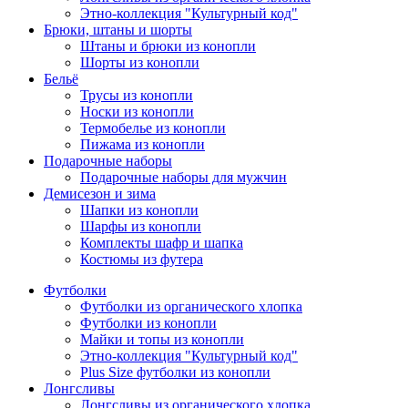
Этно-коллекция "Культурный код"
Брюки, штаны и шорты
Штаны и брюки из конопли
Шорты из конопли
Бельё
Трусы из конопли
Носки из конопли
Термобелье из конопли
Пижама из конопли
Подарочные наборы
Подарочные наборы для мужчин
Демисезон и зима
Шапки из конопли
Шарфы из конопли
Комплекты шафр и шапка
Костюмы из футера
Футболки
Футболки из органического хлопка
Футболки из конопли
Майки и топы из конопли
Этно-коллекция "Культурный код"
Plus Size футболки из конопли
Лонгсливы
Лонгсливы из органического хлопка