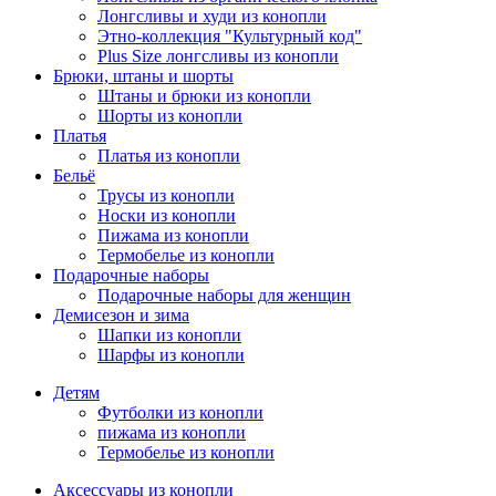
Лонгсливы и худи из конопли
Этно-коллекция "Культурный код"
Plus Size лонгсливы из конопли
Брюки, штаны и шорты
Штаны и брюки из конопли
Шорты из конопли
Платья
Платья из конопли
Бельё
Трусы из конопли
Носки из конопли
Пижама из конопли
Термобелье из конопли
Подарочные наборы
Подарочные наборы для женщин
Демисезон и зима
Шапки из конопли
Шарфы из конопли
Детям
Футболки из конопли
пижама из конопли
Термобелье из конопли
Аксессуары из конопли