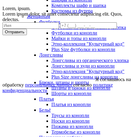
Комплекты шафр и шапка
Lorem, ipsum.
Костюмы из футера
Lorem ipsum dolor, sit amet consectetur adipisicing elit. Quos,
Женщинам
delectus.
Футболки
Футболки из органического хлопка
Отправить
Футболки из конопли
Майки и топы из конопли
Этно-коллекция "Культурный код"
Plus Size футболки из конопли
Лонгсливы
Лонгсливы из органического хлопка
Лонгсливы и худи из конопли
Этно-коллекция "Культурный код"
Plus Size лонгсливы из конопли
Я соглашаюсь на
Брюки, штаны и шорты
обработку
персональных данных
согласно
политике
Штаны и брюки из конопли
конфиденциальности
Шорты из конопли
Платья
Платья из конопли
Бельё
Трусы из конопли
Носки из конопли
Пижама из конопли
Термобелье из конопли