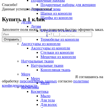
Подарочные наборы
Спасибо!
Подарочные наборы для женщин
Данные успешно отправлены!
Демисезон и зима
Шапки из конопли
Шарфы из конопли
Купить в 1 клик
Детям
Детям
Заполните поля ниже, и мы поможем быстро оформить заказ.
Футболки из конопли
пижама из конопли
Термобелье из конопли
Отправить
Аксессуары из конопли
Аксессуары из конопли
Стельки из конопли
Мешочки из конопли
Натуральные ткани
Натуральные ткани
Конопляная ткань
Мерч
Я соглашаюсь на
Мерч
обработку
персональных данных
согласно
политике
Мерч
конфиденциальности
Косметика
Косметика
Мыло
Для тела
Для волос