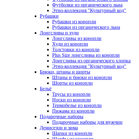
Футболки из органического льна
Этно-коллекция "Культурный код"
Рубашки
Рубашки из конопли
Рубашки из органического льна
Лонгсливы и худи
Лонгсливы из конопли
Худи из конопли
Толстовки из конопли
Plus Size лонгсливы из конопли
Лонгсливы из органического хлопка
Этно-коллекция "Культурный код"
Брюки, штаны и шорты
Штаны и брюки из конопли
Шорты из конопли
Бельё
Трусы из конопли
Носки из конопли
Термобелье из конопли
Пижама из конопли
Подарочные наборы
Подарочные наборы для мужчин
Демисезон и зима
Шапки из конопли
Шарфы из конопли