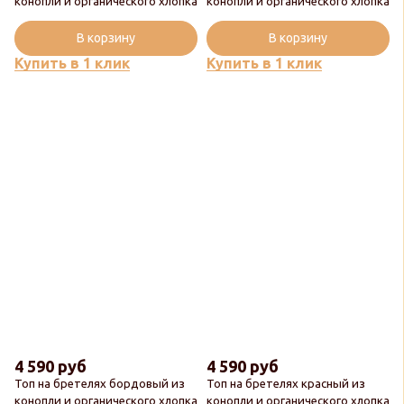
конопли и органического хлопка
конопли и органического хлопка
В корзину
В корзину
Купить в 1 клик
Купить в 1 клик
4 590 руб
4 590 руб
Топ на бретелях бордовый из
Топ на бретелях красный из
конопли и органического хлопка
конопли и органического хлопка