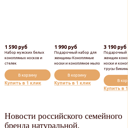
1 590 руб
1 990 руб
3 190 руб
Набор мужских белых
Подарочный набор для
Подарочный 
конопляных носков и
женщины Конопляные
женщин коно
стелек
носки и конопляное мыло
носки и коно
трусы бикин
В корзину
В корзину
В ко
Купить в 1 клик
Купить в 1 клик
Купить в 
Новости российского семейного
бренда натуральной,