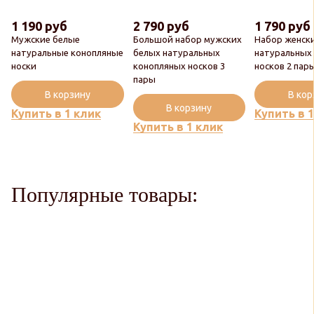
1 190 руб
2 790 руб
1 790 руб
Мужские белые
Большой набор мужских
Набор женск
натуральные конопляные
белых натуральных
натуральных
носки
конопляных носков 3
носков 2 пар
пары
В корзину
В ко
В корзину
Купить в 1 клик
Купить в 
Купить в 1 клик
Популярные товары: