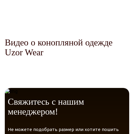
Комфорт.
Telegram
VK Messenger
Max
Видео о конопляной одежде
Гипоаллергенный материал
Uzor Wear
Гарантия качества и экологичности
Свяжитесь с нашим
менеджером!
Не можете подобрать размер или хотите пошить