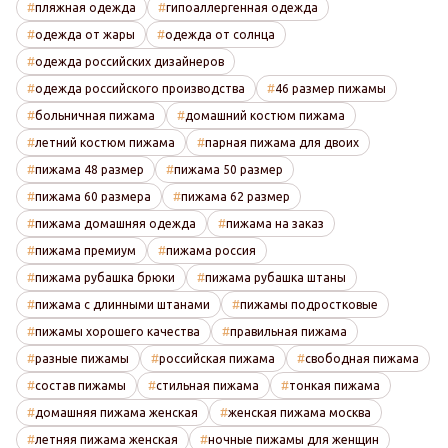
пляжная одежда
гипоаллергенная одежда
одежда от жары
одежда от солнца
одежда российских дизайнеров
одежда российского производства
46 размер пижамы
больничная пижама
домашний костюм пижама
летний костюм пижама
парная пижама для двоих
пижама 48 размер
пижама 50 размер
пижама 60 размера
пижама 62 размер
пижама домашняя одежда
пижама на заказ
пижама премиум
пижама россия
пижама рубашка брюки
пижама рубашка штаны
пижама с длинными штанами
пижамы подростковые
пижамы хорошего качества
правильная пижама
разные пижамы
российская пижама
свободная пижама
состав пижамы
стильная пижама
тонкая пижама
домашняя пижама женская
женская пижама москва
летняя пижама женская
ночные пижамы для женщин