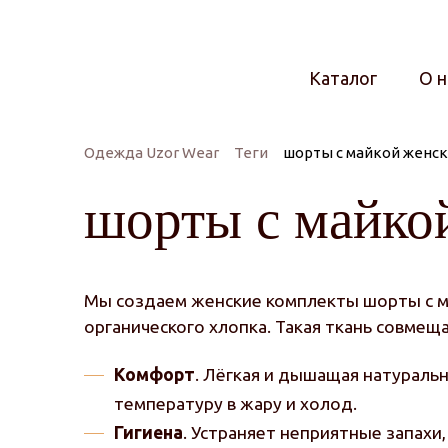
Каталог
О н
Одежда Uzor Wear
Теги
шорты с майкой женск
шорты с майкой
Мы создаем женские комплекты шорты с ма
органического хлопка. Такая ткань совмещ
Комфорт
. Лёгкая и дышащая натураль
температуру в жару и холод.
Гигиена
. Устраняет неприятные запахи