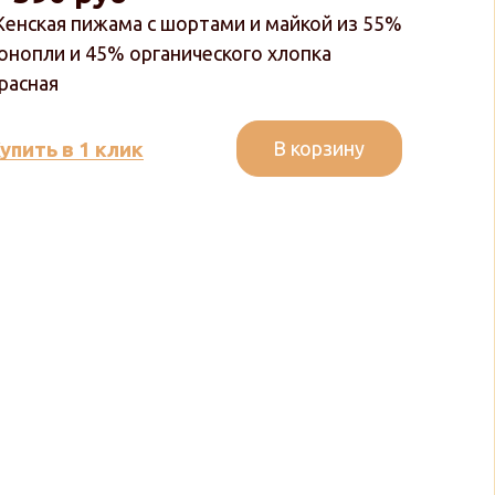
енская пижама с шортами и майкой из 55%
онопли и 45% органического хлопка
расная
В корзину
упить в 1 клик