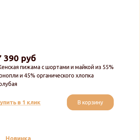
7 390 руб
енская пижама с шортами и майкой из 55%
онопли и 45% органического хлопка
олубая
В корзину
упить в 1 клик
Новинка