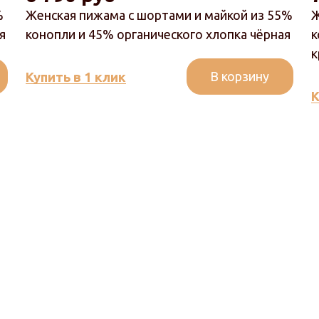
%
Женская пижама с шортами и майкой из 55%
Ж
я
конопли и 45% органического хлопка чёрная
к
к
В корзину
Купить в 1 клик
К