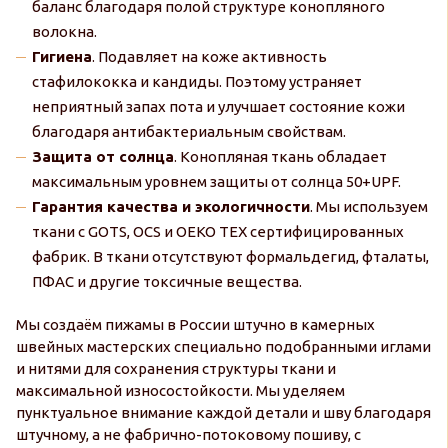
баланс благодаря полой структуре конопляного
волокна.
Гигиена
. Подавляет на коже активность
стафилококка и кандиды. Поэтому устраняет
неприятный запах пота и улучшает состояние кожи
благодаря антибактериальным свойствам.
Защита от солнца
. Конопляная ткань обладает
максимальным уровнем защиты от солнца 50+UPF.
Гарантия качества и экологичности
. Мы используем
ткани с GOTS, OCS и OEKO TEX сертифицированных
фабрик. В ткани отсутствуют формальдегид, фталаты,
ПФАС и другие токсичные вещества.
Мы создаём пижамы в России штучно в камерных
швейных мастерских специально подобранными иглами
и нитями для сохранения структуры ткани и
максимальной износостойкости. Мы уделяем
пунктуальное внимание каждой детали и шву благодаря
штучному, а не фабрично-потоковому пошиву, с