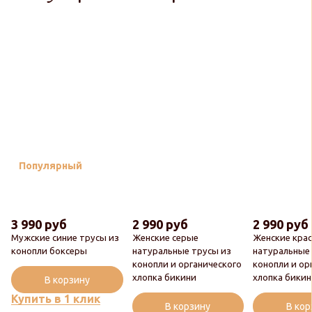
Популярный
3 990 руб
2 990 руб
2 990 руб
Мужские синие трусы из
Женские серые
Женские кра
конопли боксеры
натуральные трусы из
натуральные
конопли и органического
конопли и ор
хлопка бикини
хлопка бики
В корзину
Купить в 1 клик
В корзину
В ко