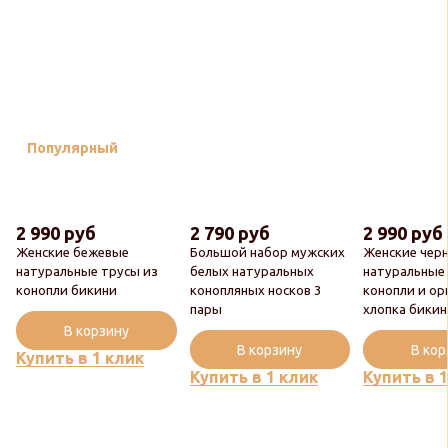
Популярный
2 990 руб
2 790 руб
2 990 руб
Женские бежевые
Большой набор мужских
Женские чер
натуральные трусы из
белых натуральных
натуральные
конопли бикини
конопляных носков 3
конопли и ор
пары
хлопка бики
В корзину
В корзину
В ко
Купить в 1 клик
Купить в 1 клик
Купить в 