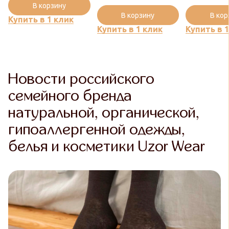
В корзину
В корзину
В ко
Купить в 1 клик
Купить в 1 клик
Купить в 
Новости российского
семейного бренда
натуральной, органической,
гипоаллергенной одежды,
белья и косметики Uzor Wear