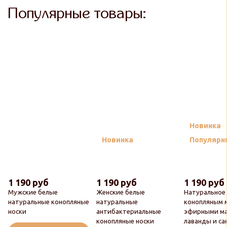
Популярные товары:
Новинка
Новинка
Популярн
1 190 руб
1 190 руб
1 190 руб
Мужские белые
Женские белые
Натуральное
натуральные конопляные
натуральные
конопляным 
носки
антибактериальные
эфирными м
конопляные носки
лаванды и са