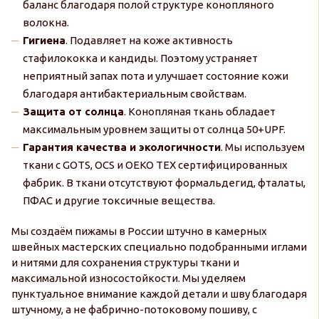
баланс благодаря полой структуре конопляного
волокна.
Гигиена
. Подавляет на коже активность
стафилококка и кандиды. Поэтому устраняет
неприятный запах пота и улучшает состояние кожи
благодаря антибактериальным свойствам.
Защита от солнца
. Конопляная ткань обладает
максимальным уровнем защиты от солнца 50+UPF.
Гарантия качества и экологичности
. Мы используем
ткани с GOTS, OCS и OEKO TEX сертифицированных
фабрик. В ткани отсутствуют формальдегид, фталаты,
ПФАС и другие токсичные вещества.
Мы создаём пижамы в России штучно в камерных
швейных мастерских специально подобранными иглами
и нитями для сохранения структуры ткани и
максимальной износостойкости. Мы уделяем
пунктуальное внимание каждой детали и шву благодаря
штучному, а не фабрично-потоковому пошиву, с