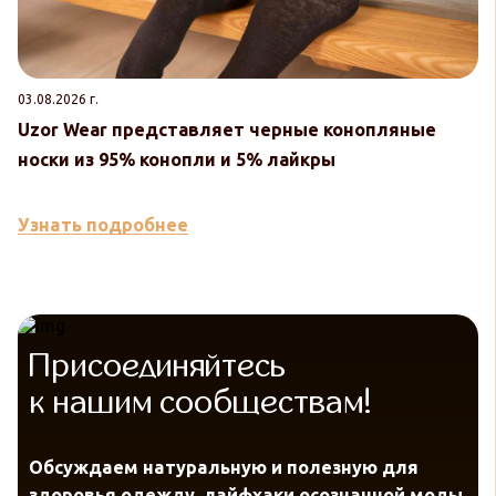
03.08.2026 г.
30
Uzor Wear представляет черные конопляные
U
носки из 95% конопли и 5% лайкры
к
Узнать подробнее
У
Присоединяйтесь
к нашим сообществам!
Обсуждаем натуральную и полезную для
здоровья одежду, лайфхаки осознанной моды