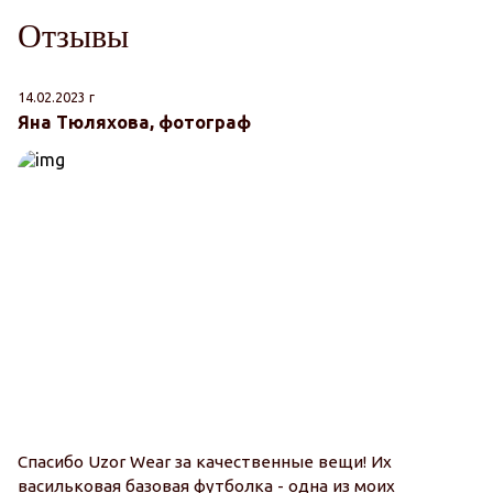
Отзывы
14.02.2023 г
06
Яна Тюляхова, фотограф
К
"
Спасибо Uzor Wear за качественные вещи! Их
васильковая базовая футболка - одна из моих
П