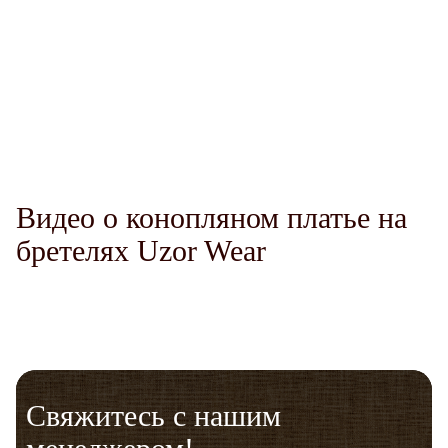
Комфорт.
Терморегуляция.
Telegram
VK
Messenger
Max
Видео о конопляном платье на
Гигиена.
бретелях Uzor Wear
Защита от солнца.
Долговечность.
Свяжитесь с нашим
Универсальный фасон.