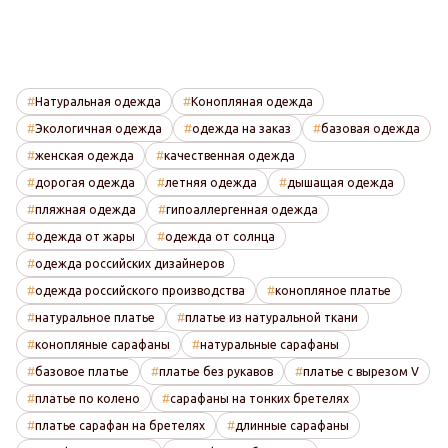
Натуральная одежда
Конопляная одежда
Экологичная одежда
одежда на заказ
базовая одежда
женская одежда
качественная одежда
дорогая одежда
летняя одежда
дышащая одежда
пляжная одежда
гипоаллергенная одежда
одежда от жары
одежда от солнца
одежда российских дизайнеров
одежда российского производства
конопляное платье
натуральное платье
платье из натуральной ткани
конопляные сарафаны
натуральные сарафаны
базовое платье
платье без рукавов
платье с вырезом V
платье по колено
сарафаны на тонких бретелях
платье сарафан на бретелях
длинные сарафаны