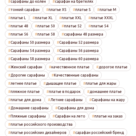
сарафаны до колен
сарафан на бретелях
тонкий сарафан
платье XS
платье S
платье M
платье L
платье XL
платье XXL
платье XXXL
платье 48
платье 50
платье 52
платье 54
платье 56
платье 58
сарафаны 48 размера
Сарафаны 50 размера
Сарафаны 52 размера
Сарафаны 54 размера
Сарафаны 56 размера
Сарафаны 58 размера
Сарафаны 60 размера
Женский сарафан
качественное платье
дорогое платье
Дорогие сарафаны
Качественные сарафаны
летнее платье
дышащее платье
платье для жары
пляжное платье
платье в подарок
домашнее платье
платье для дома
Летние сарафаны
Сарафаны на жару
Домашние сарафаны
Сарафаны для дома
Пляжные сарафаны
Сарафан на лето
платье на заказ
платье российского производства
платье российских дизайнеров
сарафан российский бренд