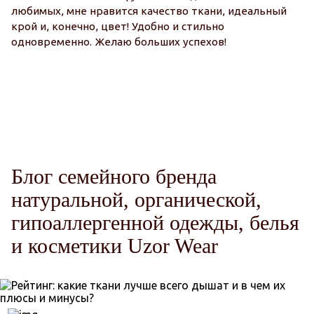
любимых, мне нравится качество ткани, идеальный
о
крой и, конечно, цвет! Удобно и стильно
п
одновременно. Желаю больших успехов!
М
Ми
ка
о
о
Блог семейного бренда
натуральной, органической,
гипоаллергенной одежды, белья
и косметики Uzor Wear