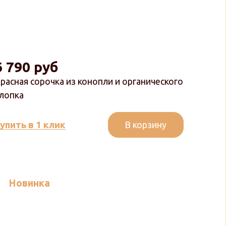
6 790 руб
расная сорочка из конопли и органического
лопка
В корзину
упить в 1 клик
Новинка