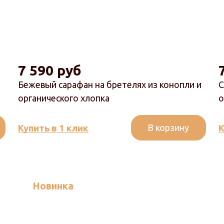
7 590 руб
Бежевый сарафан на бретелях из конопли и
С
органического хлопка
о
В корзину
Купить в 1 клик
К
Новинка