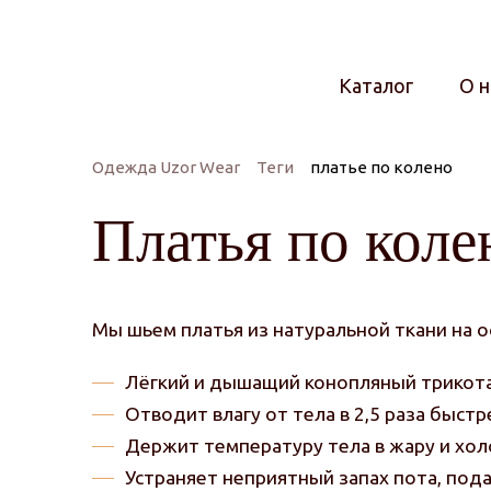
Каталог
О н
Одежда Uzor Wear
Теги
платье по колено
Платья по коле
Мы шьем платья из натуральной ткани на о
Лёгкий и дышащий конопляный трикота
Отводит влагу от тела в 2,5 раза быстр
Держит температуру тела в жару и хол
Устраняет неприятный запах пота, под