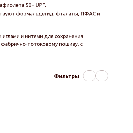
афиолета 50+ UPF.
тствуют формальдегид, фталаты, ПФАС и
 иглами и нитями для сохранения
е фабрично-потоковому пошиву, с
Фильтры