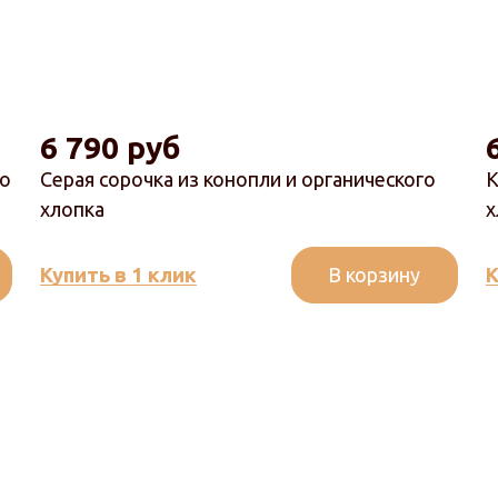
6 790 руб
го
Серая сорочка из конопли и органического
К
хлопка
х
В корзину
Купить в 1 клик
К