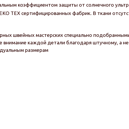
альным коэффициентом защиты от солнечного ультр
 OEKO TEX сертифицированных фабрик. В ткани отсу
ерных швейных мастерских специально подобранными
е внимание каждой детали благодаря штучному, а н
идуальным размерам