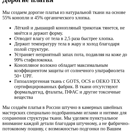
Мы создаем дорогие платья из натуральной ткани на основе
55% конопли и 45% органического хлопка.
Лёгкий и дышащий конопляный трикотаж тянется, не
мнётся и держит форму.
Отводит влагу от тела в 2,5 раза быстрее хлопка.
Держит температуру тела в жару и холод благодаря
полой структуре.
Устраняет неприятный запах пота, подавляя на коже до
99% стафилококка.
Конопляное волокно обладает максимальным
коэффициентом защиты от солнечного ультрафиолета
50+ UPF.
Гипоаллергенная ткань с GOTS, OCS и OEKO TEX
сертифицированных фабрик. В ткани отсутствуют
формальдегид, фталаты, ПФАС и другие токсичные
вещества
Мы создаём платья в России штучно в камерных швейных
мастерских специально подобранными иглами и нитями для
сохранения структуры ткани. Мы уделяем пунктуальное
внимание каждой детали благодаря штучному, а не фабрично-
потоковому пошиву, с возможностью подгонки по Вашим