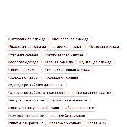
Натуральная одежда
Конопляная одежда
Экологичная одежда
одежда на заказ
базовая одежда
женская одежда
качественная одежда
дорогая одежда
летняя одежда
дышащая одежда
пляжная одежда
гипоаллергенная одежда
одежда от жары
одежда от солнца
одежда российских дизайнеров
одежда российского производства
конопляное платье
натуральное платье
трикотажное платье
платье из натуральной ткани
базовое платье
комфортное платье
платье без рукавов
платье с вырезом V
платье по колено
платье XS