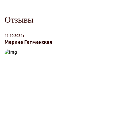
Отзывы
16.10.2024 г
06
Марина Гетманская
К
"