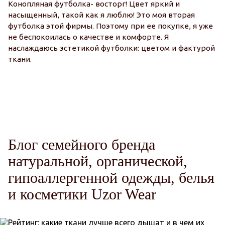
Конопляная футболка- восторг! Цвет яркий и
насыщенный, такой как я люблю! Это моя вторая
П
футболка этой фирмы. Поэтому при ее покупке, я уже
о
не беспокоилась о качестве и комфорте. Я
п
наслаждаюсь эстетикой футболки: цветом и фактурой
М
ткани.
Ми
ка
о
о
Блог семейного бренда
натуральной, органической,
гипоаллергенной одежды, белья
и косметики Uzor Wear