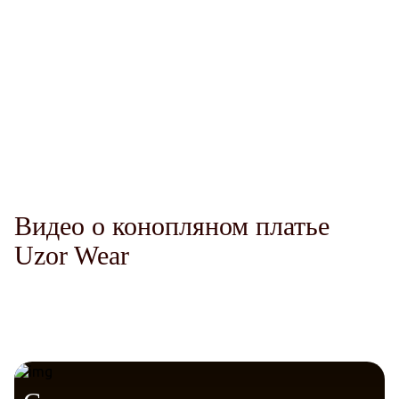
Комфорт.
Терморегуляция.
Видео о конопляном платье
Telegram
VK
Messenger
Max
Гигиена.
Uzor Wear
Защита от солнца.