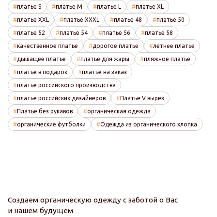
платье S
платье M
платье L
платье XL
платье XXL
платье XXXL
платье 48
платье 50
платье 52
платье 54
платье 56
платье 58
качественное платье
дорогое платье
летнее платье
дышащее платье
платье для жары
пляжное платье
платье в подарок
платье на заказ
платье российского производства
платье российских дизайнеров
Платье V вырез
Платье без рукавов
органическая одежда
органические футболки
Одежда из органического хлопка
Создаем органическую одежду с заботой о Вас
и нашем будущем