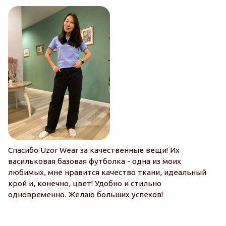
Спасибо Uzor Wear за качественные вещи! Их
I 
васильковая базовая футболка - одна из моих
I’
любимых, мне нравится качество ткани, идеальный
ev
крой и, конечно, цвет! Удобно и стильно
an
одновременно. Желаю больших успехов!
ha
de
An