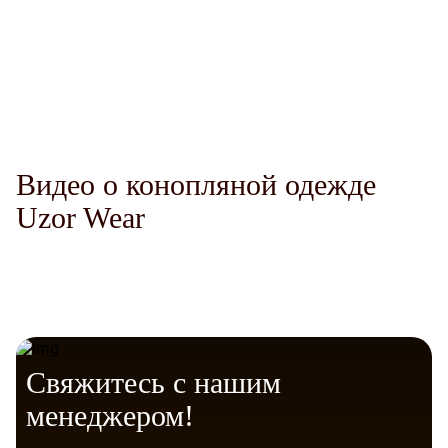
Гигиена
Защита от солнца
Telegram
VK
Видео о конопляной одежде
Messenger
Max
Гипоаллергенность
Uzor Wear
Дизайн
Свяжитесь с нашим
менеджером!