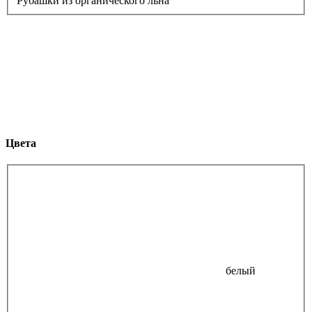
Рубашки из органического льна
Цвета
белый