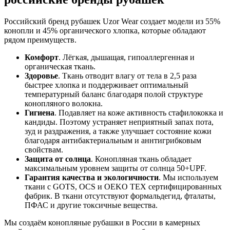
Российский бренд рубашек Uzor Wear создает модели из 55%
конопли и 45% органического хлопка, которые обладают
рядом преимуществ.
Комфорт
. Лёгкая, дышащая, гипоаллергенная и
органическая ткань.
Здоровье
. Ткань отводит влагу от тела в 2,5 раза
быстрее хлопка и поддерживает оптимальный
температурный баланс благодаря полой структуре
конопляного волокна.
Гигиена
. Подавляет на коже активность стафилококка и
кандиды. Поэтому устраняет неприятный запах пота,
зуд и раздражения, а также улучшает состояние кожи
благодаря антибактериальным и аннтигрибковым
свойствам.
Защита от солнца
. Конопляная ткань обладает
максимальным уровнем защиты от солнца 50+UPF.
Гарантия качества и экологичности
. Мы используем
ткани с GOTS, OCS и OEKO TEX сертифицированных
фабрик. В ткани отсутствуют формальдегид, фталаты,
ПФАС и другие токсичные вещества.
Мы создаём конопляные рубашки в России в камерных