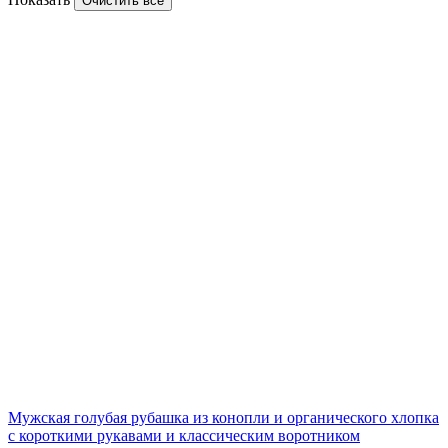
Очистить все
Мужская голубая рубашка из конопли и органического хлопка
с короткими рукавами и классическим воротником