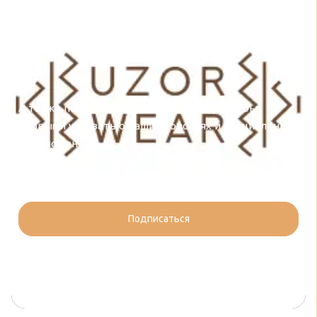
здоровья одежду, лайфхаки осознанной моды
и наши новинки:
А также подписывайтесь на рассылку, чтобы
первыми узнавать о наших новостях и специальных
предложениях.
Подписаться
Я соглашаюсь на обработку
персональных данных
согласно
политике конфиденциальности