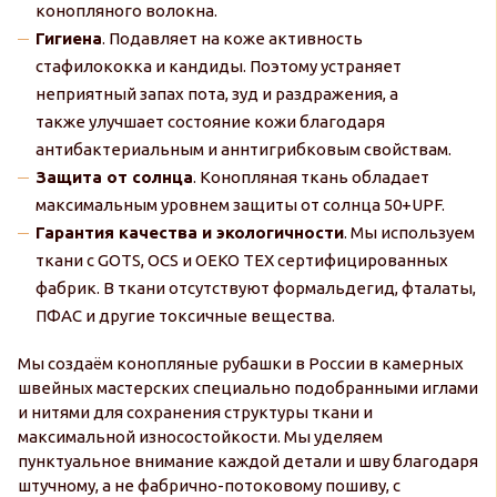
конопляного волокна.
Гигиена
. Подавляет на коже активность
стафилококка и кандиды. Поэтому устраняет
неприятный запах пота, зуд и раздражения, а
также улучшает состояние кожи благодаря
антибактериальным и аннтигрибковым свойствам.
Защита от солнца
. Конопляная ткань обладает
максимальным уровнем защиты от солнца 50+UPF.
Гарантия качества и экологичности
. Мы используем
ткани с GOTS, OCS и OEKO TEX сертифицированных
фабрик. В ткани отсутствуют формальдегид, фталаты,
ПФАС и другие токсичные вещества.
Мы создаём конопляные рубашки в России в камерных
швейных мастерских специально подобранными иглами
и нитями для сохранения структуры ткани и
максимальной износостойкости. Мы уделяем
пунктуальное внимание каждой детали и шву благодаря
штучному, а не фабрично-потоковому пошиву, с