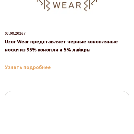
03.08.2026 г.
30
Uzor Wear представляет черные конопляные
U
носки из 95% конопли и 5% лайкры
к
Узнать подробнее
У
Присоединяйтесь
к нашим сообществам!
Обсуждаем натуральную и полезную для