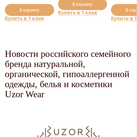
В корзину
В корзину
В ко
Купить в 1 клик
Купить в 1 клик
Купить в 
Новости российского семейного
бренда натуральной,
органической, гипоаллергенной
одежды, белья и косметики
Uzor Wear