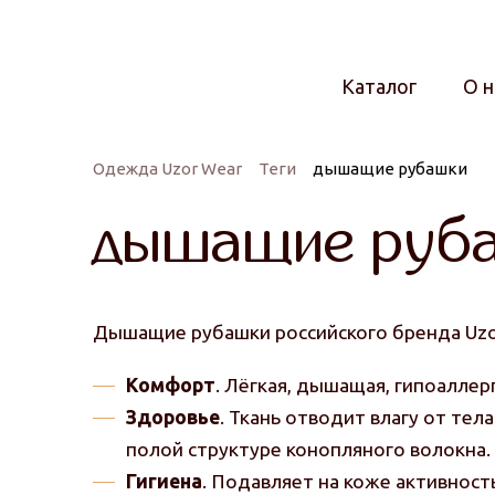
Каталог
О н
Одежда Uzor Wear
Теги
дышащие рубашки
дышащие руб
Дышащие рубашки российского бренда Uzo
Комфорт
. Лёгкая, дышащая, гипоаллерг
Здоровье
. Ткань отводит влагу от те
полой структуре конопляного волокна.
Гигиена
. Подавляет на коже активност