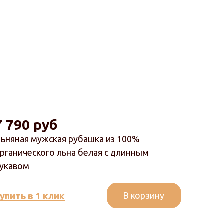
7 790 руб
ьняная мужская рубашка из 100%
рганического льна белая с длинным
укавом
В корзину
упить в 1 клик