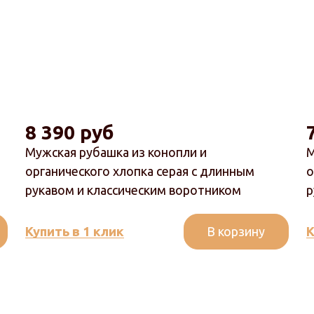
8 390 руб
Мужская рубашка из конопли и
М
органического хлопка серая с длинным
о
рукавом и классическим воротником
р
В корзину
Купить в 1 клик
К