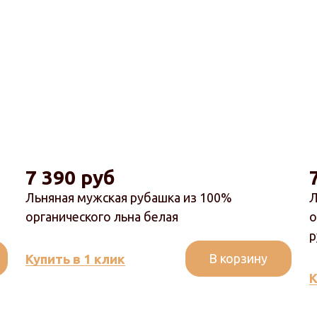
7 390 руб
Льняная мужская рубашка из 100%
Л
органического льна белая
о
р
В корзину
Купить в 1 клик
К