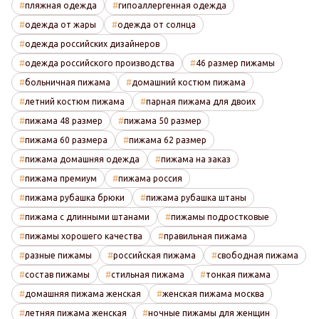
пляжная одежда
гипоаллергенная одежда
одежда от жары
одежда от солнца
одежда российских дизайнеров
одежда российского производства
46 размер пижамы
больничная пижама
домашний костюм пижама
летний костюм пижама
парная пижама для двоих
пижама 48 размер
пижама 50 размер
пижама 60 размера
пижама 62 размер
пижама домашняя одежда
пижама на заказ
пижама премиум
пижама россия
пижама рубашка брюки
пижама рубашка штаны
пижама с длинными штанами
пижамы подростковые
пижамы хорошего качества
правильная пижама
разные пижамы
российская пижама
свободная пижама
состав пижамы
стильная пижама
тонкая пижама
домашняя пижама женская
женская пижама москва
летняя пижама женская
ночные пижамы для женщин