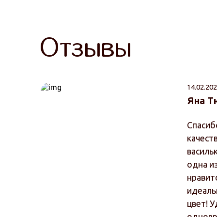
Отзывы
14.02.202
Яна Т
Спасиб
качест
василь
одна и
нравитс
идеальн
цвет! 
одновр