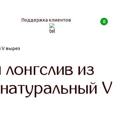
Поддержка клиентов
0
 V вырез
0
руб
 лонгслив из
 натуральный V