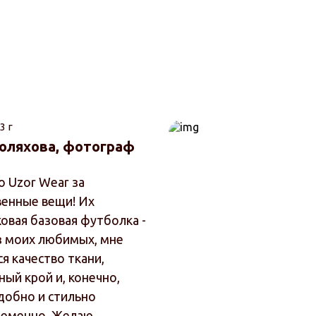
3 г
юляхова, фотограф
о Uzor Wear за
венные вещи! Их
ковая базовая футболка -
з моих любимых, мне
я качество ткани,
ый крой и, конечно,
Удобно и стильно
еменно. Желаю