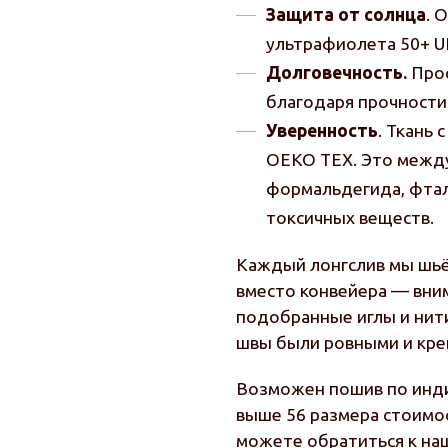
Защита от солнца
. 
ультрафиолета 50+ U
Долговечность.
Прос
благодаря прочности
Уверенность
. Ткань
OEKO TEX. Это между
формальдегида, фтал
токсичных веществ.
Каждый лонгслив мы шьё
вместо конвейера — вни
подобранные иглы и нити
швы были ровными и кре
Возможен пошив по инди
выше 56 размера стоимос
можете обратиться к н