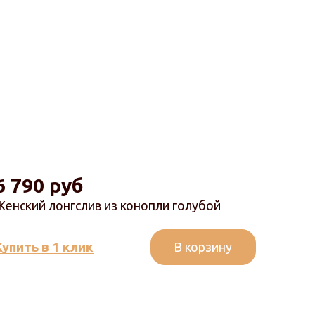
6 790 руб
6 7
Женский лонгслив из конопли голубой
Женск
В корзину
Купить в 1 клик
Купит