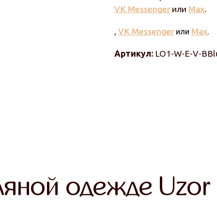
VK Messenger
или
Max
.
VK Messenger
Max
,
или
.
Артикул:
LO1-W-E-V-BBl
ляной одежде Uzor