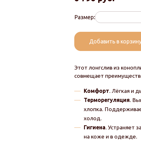
Размер:
Добавить в корзин
Этот лонгслив из конопл
совмещает преимущества
Комфорт
. Лёгкая и 
Терморегуляция
. Вы
хлопка. Поддерживае
холод.
Гигиена
. Устраняет 
на коже и в одежде.