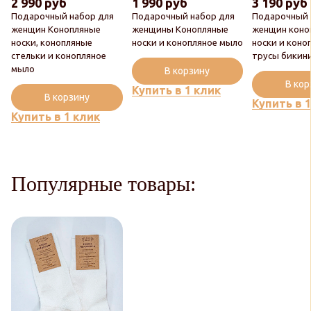
2 990 руб
1 990 руб
3 190 руб
Подарочный набор для
Подарочный набор для
Подарочный 
женщин Конопляные
женщины Конопляные
женщин коно
носки, конопляные
носки и конопляное мыло
носки и коно
стельки и конопляное
трусы бикин
мыло
В корзину
В ко
Купить в 1 клик
В корзину
Купить в 
Купить в 1 клик
Популярные товары: