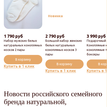
Новинка
1 790 руб
2 790 руб
3 990 руб
Набор мужских белых
Большой набор женских
Подарочный 
натуральных конопляных
белых натуральных
Конопляные н
носков 2 пары
конопляных носков 3
конопляные 
пары
боксеры
В корзину
В корзину
В ко
Купить в 1 клик
Купить в 1 клик
Купить в 
Новости российского семейного
бренда натуральной,