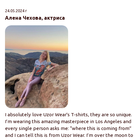
24.05.2024 г
25
Алена Чехова, актриса
Л
I absolutely love Uzor Wear's T-shirts, they are so unique.
О
I’m wearing this amazing masterpiece in Los Angeles and
т
every single person asks me: “where this is coming from”
Б
and I can tell this is from Uzor Wear. I’m over the moon to
м