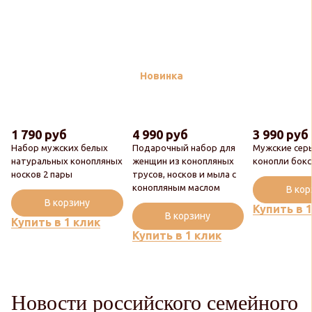
Новинка
1 790 руб
4 990 руб
3 990 руб
Набор мужских белых
Подарочный набор для
Мужские сер
натуральных конопляных
женщин из конопляных
конопли бок
носков 2 пары
трусов, носков и мыла с
конопляным маслом
В ко
В корзину
Купить в 
В корзину
Купить в 1 клик
Купить в 1 клик
Новости российского семейного