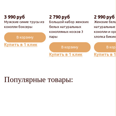
3 990 руб
2 790 руб
2 990 руб
Мужские синие трусы из
Большой набор женских
Женские бел
конопли боксеры
белых натуральных
натуральные
конопляных носков 3
конопли и ор
пары
хлопка бики
В корзину
Купить в 1 клик
В корзину
В ко
Купить в 1 клик
Купить в 
Популярные товары: