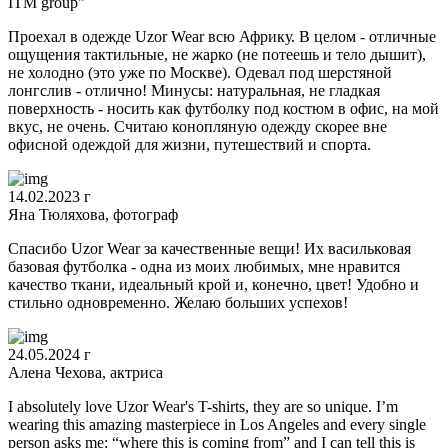
ITM group"
Проехал в одежде Uzor Wear всю Африку. В целом - отличные
ощущения тактильные, не жарко (не потеешь и тело дышит),
не холодно (это уже по Москве). Одевал под шерстяной
лонгслив - отлично! Минусы: натуральная, не гладкая
поверхность - носить как футболку под костюм в офис, на мой
вкус, не очень. Считаю конопляную одежду скорее вне
офисной одеждой для жизни, путешествий и спорта.
14.02.2023 г
Яна Тюляхова, фотограф
Спасибо Uzor Wear за качественные вещи! Их васильковая
базовая футболка - одна из моих любимых, мне нравится
качество ткани, идеальный крой и, конечно, цвет! Удобно и
стильно одновременно. Желаю больших успехов!
24.05.2024 г
Алена Чехова, актриса
I absolutely love Uzor Wear's T-shirts, they are so unique. I’m
wearing this amazing masterpiece in Los Angeles and every single
person asks me: “where this is coming from” and I can tell this is