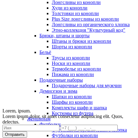
Лонгсливы из конопли
Худи из конопли
Толстовки из конопли
Plus Size лонгсливы из конопли
Лонгсливы из органического хлопка
Этно-коллекция "Культурный код"
Брюки, штаны и шорты
Штаны и брюки из конопли
Шорты из конопли
Бельё
Трусы из конопли
Носки из конопли
Термобелье из конопли
Пижама из конопли
Подарочные наборы
Подарочные наборы для мужчин
Демисезон и зима
Шапки из конопли
Шарфы из конопли
Комплекты шафр и шапка
Lorem, ipsum.
Костюмы из футера
Lorem ipsum dolor, sit amet consectetur adipisicing elit. Quos,
Женщинам
delectus.
Футболки
Футболки из органического хлопка
Отправить
Футболки из конопли