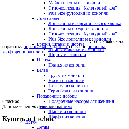
Майки и топы из конопли
Этно-коллекция "Культурный код"
Plus Size футболки из конопли
Лонгсливы
Лонгсливы из органического хлопка
Лонгсливы и худи из конопли
Этно-коллекция "Культурный код"
Plus Size лонгсливы из конопли
Я соглашаюсь на
Брюки, штаны и шорты
обработку
персональных данных
согласно
политике
Штаны и брюки из конопли
конфиденциальности
Шорты из конопли
Платья
Платья из конопли
Бельё
Трусы из конопли
Носки из конопли
Пижама из конопли
Термобелье из конопли
Подарочные наборы
Спасибо!
Подарочные наборы для женщин
Данные успешно отправлены!
Демисезон и зима
Шапки из конопли
Шарфы из конопли
Купить в 1 клик
Детям
Детям