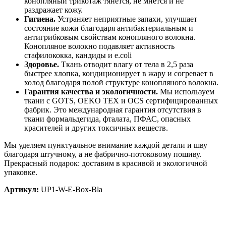
конопляный трикотаж тянется, не мнётся и не
раздражает кожу.
Гигиена.
Устраняет неприятные запахи, улучшает
состояние кожи благодаря антибактериальным и
антигрибковым свойствам конопляного волокна.
Конопляное волокно подавляет активность
стафилококка, кандиды и e.coli
Здоровье.
Ткань отводит влагу от тела в 2,5 раза
быстрее хлопка, кондиционирует в жару и согревает в
холод благодаря полой структуре конопляного волокна.
Гарантия качества и экологичности.
Мы используем
ткани с GOTS, OEKO TEX и OCS сертифицированных
фабрик. Это международная гарантия отсутствия в
ткани формальдегида, фталата, ПФАС, опасных
красителей и других токсичных веществ.
Мы уделяем пунктуальное внимание каждой детали и шву
благодаря штучному, а не фабрично-потоковому пошиву.
Прекрасный подарок: доставим в красивой и экологичной
упаковке.
Артикул:
UP1-W-E-Box-Bla