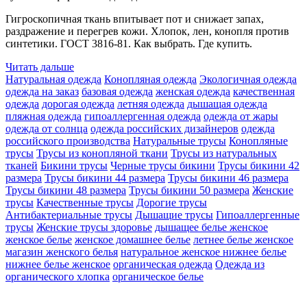
Гигроскопичная ткань впитывает пот и снижает запах,
раздражение и перегрев кожи. Хлопок, лен, конопля против
синтетики. ГОСТ 3816-81. Как выбрать. Где купить.
Читать дальше
Натуральная одежда
Конопляная одежда
Экологичная одежда
одежда на заказ
базовая одежда
женская одежда
качественная
одежда
дорогая одежда
летняя одежда
дышащая одежда
пляжная одежда
гипоаллергенная одежда
одежда от жары
одежда от солнца
одежда российских дизайнеров
одежда
российского производства
Натуральные трусы
Конопляные
трусы
Трусы из конопляной ткани
Трусы из натуральных
тканей
Бикини трусы
Черные трусы бикини
Трусы бикини 42
размера
Трусы бикини 44 размера
Трусы бикини 46 размера
Трусы бикини 48 размера
Трусы бикини 50 размера
Женские
трусы
Качественные трусы
Дорогие трусы
Антибактериальные трусы
Дышащие трусы
Гипоаллергенные
трусы
Женские трусы здоровье
дышащее белье женское
женское белье
женское домашнее белье
летнее белье женское
магазин женского белья
натуральное женское нижнее белье
нижнее белье женское
органическая одежда
Одежда из
органического хлопка
органическое белье