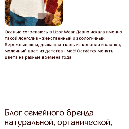
Осенью согреваюсь в Uzor Wear Давно искала именно
С
такой лонгслив - женственный и экологичный.
ва
Бережные швы, дышащая ткань из конопли и хлопка,
л
молочный цвет из детства - моё! Остаётся менять
кр
цвета на разные времена года
о
Блог семейного бренда
натуральной, органической,