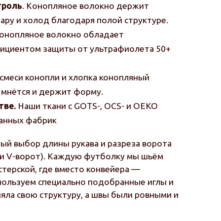
троль
. Конопляное волокно держит
ару и холод благодаря полой структуре.
Конопляное волокно обладает
ициентом защиты от ультрафиолета 50+
 смеси конопли и хлопка конопляный
е мнётся и держит форму.
тве.
Наши ткани с GOTS-, OCS- и OEKO
анных фабрик
й выбор длины рукава и разреза ворота
ли V-ворот). Каждую футболку мы шьём
терской, где вместо конвейера —
спользуем специально подобранные иглы и
няла свою структуру, а швы были ровными и