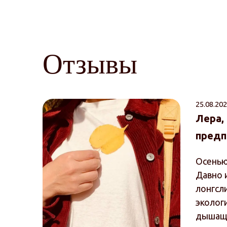
Отзывы
25.08.202
Лера,
предп
Осенью
Давно 
лонгсл
эколог
дышаща