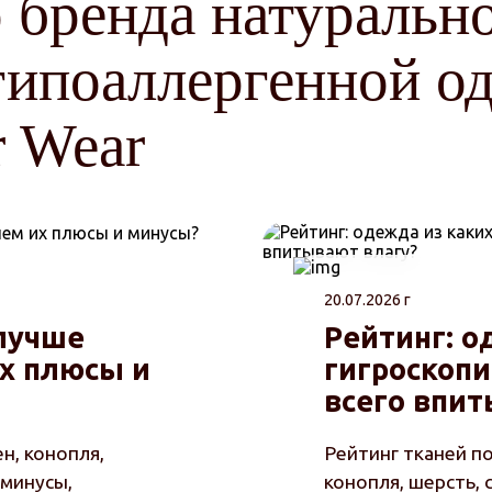
 бренда натуральн
гипоаллергенной од
r Wear
20.07.2026 г
 лучше
Рейтинг: о
их плюсы и
гигроскоп
всего впит
н, конопля,
Рейтинг тканей по
 минусы,
конопля, шерсть, 