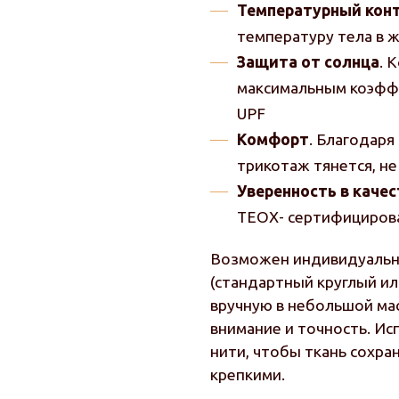
Температурный кон
температуру тела в ж
Защита от солнца
. 
максимальным коэфф
UPF
Комфорт
. Благодаря
трикотаж тянется, н
Уверенность в качес
TEOX- сертифициров
Возможен индивидуальны
(стандартный круглый и
вручную в небольшой мас
внимание и точность. И
нити, чтобы ткань сохра
крепкими.