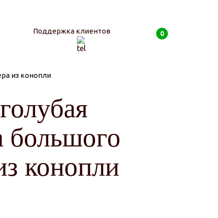
Поддержка клиентов
0
ра из конопли
0
руб
голубая
а большого
из конопли