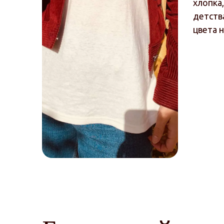
хлопка
детства
цвета 