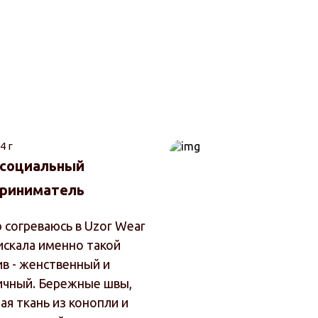
4 г
 социальный
риниматель
 согреваюсь в Uzor Wear
искала именно такой
ив - женственный и
ичный. Бережные швы,
я ткань из конопли и