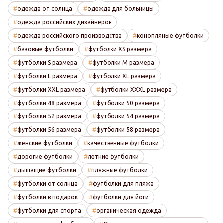
одежда от солнца
одежда для больницы
одежда российских дизайнеров
одежда российского производства
конопляные футболки
базовые футболки
футболки XS размера
футболки S размера
футболки M размера
футболки L размера
футболки XL размера
футболки XXL размера
футболки XXXL размера
футболки 48 размера
футболки 50 размера
футболки 52 размера
футболки 54 размера
футболки 56 размера
футболки 58 размера
женские футболки
качественные футболки
дорогие футболки
летние футболки
дышащие футболки
пляжные футболки
футболки от солнца
футболки для пляжа
футболки в подарок
футболки для йоги
футболки для спорта
органическая одежда