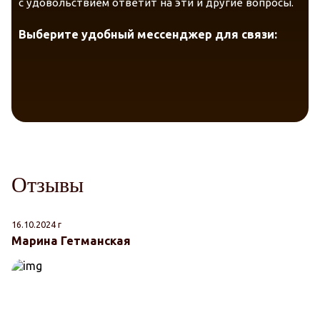
с удовольствием ответит на эти и другие вопросы.
Гарантия качества и экологичности.
Выберите удобный мессенджер для связи:
Отзывы
16.10.2024 г
25
Питание, смягчение и увлажнение
Марина Гетманская
Л
Противовоспалительный эффект.