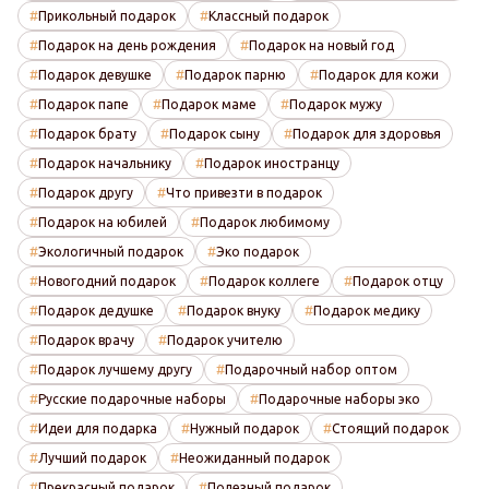
Прикольный подарок
Классный подарок
Подарок на день рождения
Подарок на новый год
Подарок девушке
Подарок парню
Подарок для кожи
Подарок папе
Подарок маме
Подарок мужу
Подарок брату
Подарок сыну
Подарок для здоровья
Подарок начальнику
Подарок иностранцу
Подарок другу
Что привезти в подарок
Подарок на юбилей
Подарок любимому
Экологичный подарок
Эко подарок
Новогодний подарок
Подарок коллеге
Подарок отцу
Подарок дедушке
Подарок внуку
Подарок медику
Подарок врачу
Подарок учителю
Подарок лучшему другу
Подарочный набор оптом
Русские подарочные наборы
Подарочные наборы эко
Идеи для подарка
Нужный подарок
Стоящий подарок
Лучший подарок
Неожиданный подарок
Прекрасный подарок
Полезный подарок