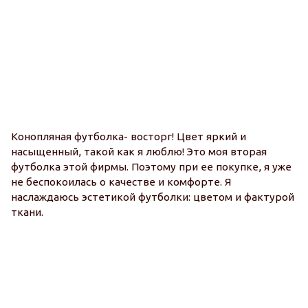
Антиэйдж эффект.
Мягкий антибактериальный эффект
Конопляная футболка- восторг! Цвет яркий и
О
насыщенный, такой как я люблю! Это моя вторая
т
футболка этой фирмы. Поэтому при ее покупке, я уже
Б
не беспокоилась о качестве и комфорте. Я
м
наслаждаюсь эстетикой футболки: цветом и фактурой
ц
ткани.