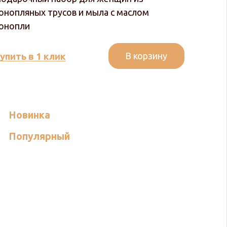
онопляных трусов и мыла с маслом
онопли
В корзину
упить в 1 клик
Новинка
Популярный