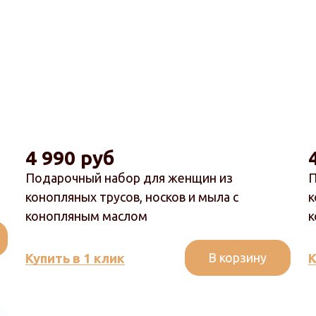
4 990 руб
Подарочный набор для женщин из
П
конопляных трусов, носков и мыла с
к
конопляным маслом
к
В корзину
Купить в 1 клик
К