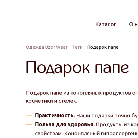
Каталог
О н
Одежда Uzor Wear
Теги
Подарок папе
Подарок папе
Подарок папе из конопляных продуктов от
косметики и стелек.
Практичность.
Наши подарки точно бу
Польза для здоровья.
Продукты из кон
свойствам. Кононпляный гипоаллергенн