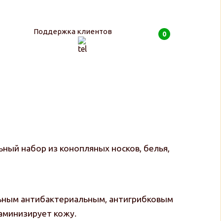
Поддержка клиентов
0
0
руб
ный набор из конопляных носков, белья,
льным антибактериальным, антигрибковым
аминизирует кожу.