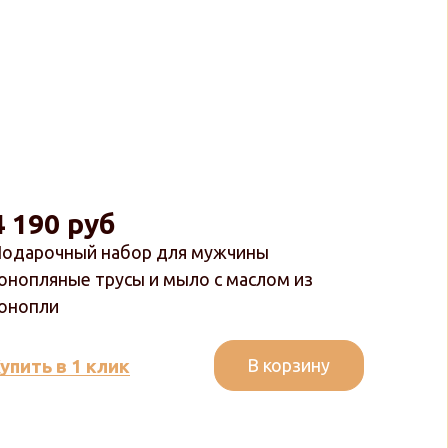
4 190 руб
одарочный набор для мужчины
онопляные трусы и мыло с маслом из
онопли
В корзину
упить в 1 клик