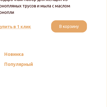
онопляных трусов и мыла с маслом
онопли
В корзину
упить в 1 клик
Новинка
Популярный