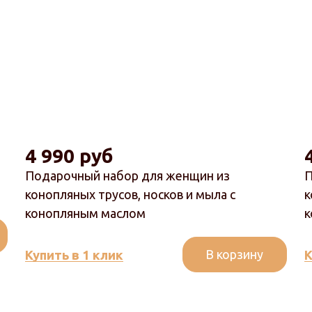
4 990 руб
Подарочный набор для женщин из
П
конопляных трусов, носков и мыла с
к
конопляным маслом
к
В корзину
Купить в 1 клик
К