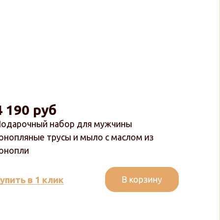
4 190 руб
одарочный набор для мужчины
онопляные трусы и мыло с маслом из
онопли
В корзину
упить в 1 клик