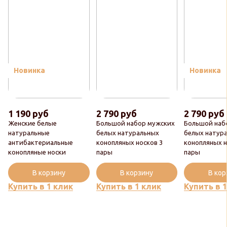
Новинка
Новинка
1 190 руб
2 790 руб
2 790 руб
Женские белые
Большой набор мужских
Большой наб
натуральные
белых натуральных
белых натур
антибактериальные
конопляных носков 3
конопляных н
конопляные носки
пары
пары
В корзину
В корзину
В ко
Купить в 1 клик
Купить в 1 клик
Купить в 