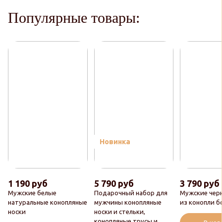
Популярные товары:
Новинка
1 190 руб
5 790 руб
3 790 руб
Мужские белые
Подарочный набор для
Мужские чер
натуральные конопляные
мужчины конопляные
из конопли б
носки
носки и стельки,
конопляные трусы и