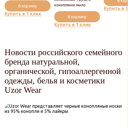
В ко
конопляное мыло
В корзину
Купить в 
Купить в 1 клик
В корзину
Купить в 1 клик
Новости российского семейного
бренда натуральной,
органической, гипоаллергенной
одежды, белья и косметики
Uzor Wear