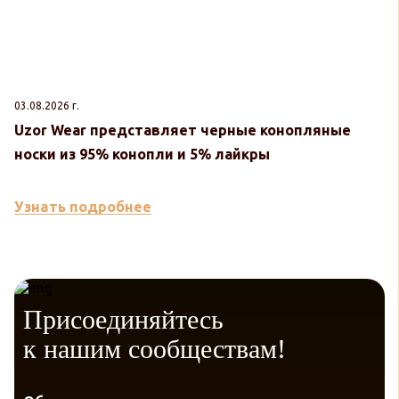
03.08.2026 г.
30
Uzor Wear представляет черные конопляные
U
носки из 95% конопли и 5% лайкры
к
Узнать подробнее
У
Присоединяйтесь
к нашим сообществам!