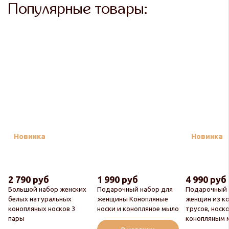
Популярные товары:
Новинка
Новинка
2 790 руб
1 990 руб
4 990 руб
Большой набор женских
Подарочный набор для
Подарочный 
белых натуральных
женщины Конопляные
женщин из к
конопляных носков 3
носки и конопляное мыло
трусов, носко
пары
конопляным 