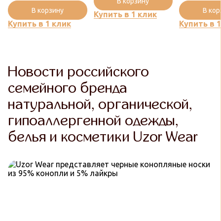
В корзину
В корзину
В ко
Купить в 1 клик
Купить в 1 клик
Купить в 
Новости российского
семейного бренда
натуральной, органической,
гипоаллергенной одежды,
белья и косметики Uzor Wear