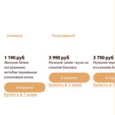
Новинка
Популярный
1 190 руб
3 990 руб
3 790 руб
Женские белые
Мужские синие трусы из
Мужские чер
натуральные
конопли боксеры
из конопли б
антибактериальные
конопляные носки
В корзину
В ко
Купить в 1 клик
Купить в 
В корзину
Купить в 1 клик