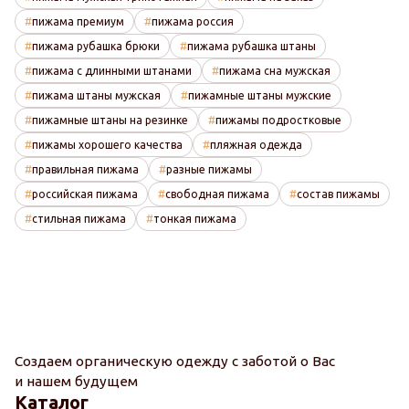
пижама премиум
пижама россия
пижама рубашка брюки
пижама рубашка штаны
пижама с длинными штанами
пижама сна мужская
пижама штаны мужская
пижамные штаны мужские
пижамные штаны на резинке
пижамы подростковые
пижамы хорошего качества
пляжная одежда
правильная пижама
разные пижамы
российская пижама
свободная пижама
состав пижамы
стильная пижама
тонкая пижама
Создаем органическую одежду с заботой о Вас
и нашем будущем
Каталог