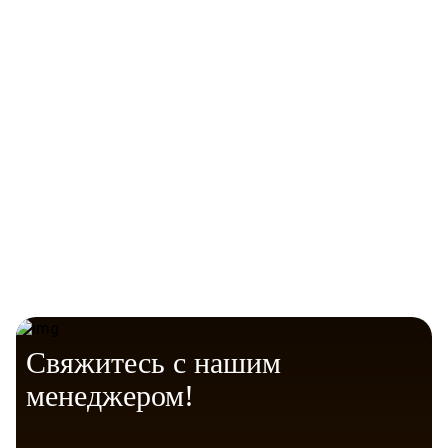
Гигиена и здоровье
Комфорт.
Telegram
VK Messenger
Max
Гипоаллергенный материал
Гарантия качества и экологичности
Свяжитесь с нашим
менеджером!