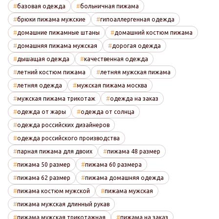
базовая одежда
больничная пижама
брюки пижама мужские
гипоаллергенная одежда
домашние пижамные штаны
домашний костюм пижама
домашняя пижама мужская
дорогая одежда
дышащая одежда
качественная одежда
летний костюм пижама
летняя мужская пижама
летняя одежда
мужская пижама москва
мужская пижама трикотаж
одежда на заказ
одежда от жары
одежда от солнца
одежда российских дизайнеров
одежда российского производства
парная пижама для двоих
пижама 48 размер
пижама 50 размер
пижама 60 размера
пижама 62 размер
пижама домашняя одежда
пижама костюм мужской
пижама мужская
пижама мужская длинный рукав
пижама мужская трикотажная
пижама на заказ