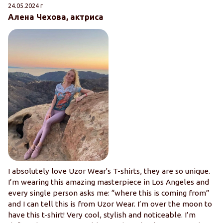
24.05.2024 г
06
Алена Чехова, актриса
К
"
I absolutely love Uzor Wear's T-shirts, they are so unique.
I’m wearing this amazing masterpiece in Los Angeles and
П
every single person asks me: “where this is coming from”
о
and I can tell this is from Uzor Wear. I’m over the moon to
п
have this t-shirt! Very cool, stylish and noticeable. I’m
М