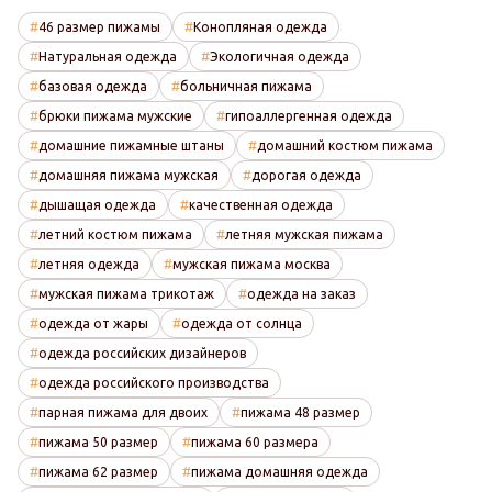
46 размер пижамы
Конопляная одежда
Натуральная одежда
Экологичная одежда
базовая одежда
больничная пижама
брюки пижама мужские
гипоаллергенная одежда
домашние пижамные штаны
домашний костюм пижама
домашняя пижама мужская
дорогая одежда
дышащая одежда
качественная одежда
летний костюм пижама
летняя мужская пижама
летняя одежда
мужская пижама москва
мужская пижама трикотаж
одежда на заказ
одежда от жары
одежда от солнца
одежда российских дизайнеров
одежда российского производства
парная пижама для двоих
пижама 48 размер
пижама 50 размер
пижама 60 размера
пижама 62 размер
пижама домашняя одежда