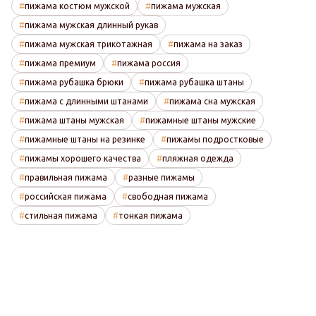
пижама костюм мужской
пижама мужская
пижама мужская длинный рукав
пижама мужская трикотажная
пижама на заказ
пижама премиум
пижама россия
пижама рубашка брюки
пижама рубашка штаны
пижама с длинными штанами
пижама сна мужская
пижама штаны мужская
пижамные штаны мужские
пижамные штаны на резинке
пижамы подростковые
пижамы хорошего качества
пляжная одежда
правильная пижама
разные пижамы
российская пижама
свободная пижама
стильная пижама
тонкая пижама