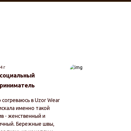
4 г
 социальный
риниматель
 согреваюсь в Uzor Wear
искала именно такой
ив - женственный и
ичный. Бережные швы,