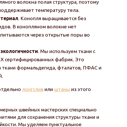
ляного волокна полая структура, поэтому
 поддерживает температуру тела.
атериал
. Конопля выращивается без
идов. В конопляном волокне нет
впитываются через открытые поры во
и экологичности
. Мы используем ткани с
EX сертифицированных фабрик. Это
 в ткани формальдегида, фталатов, ПФАС и
й.
отдельно
лонгслив
или
штаны
из этого
мерных швейных мастерских специально
нитями для сохранения структуры ткани и
йкости. Мы уделяем пунктуальное