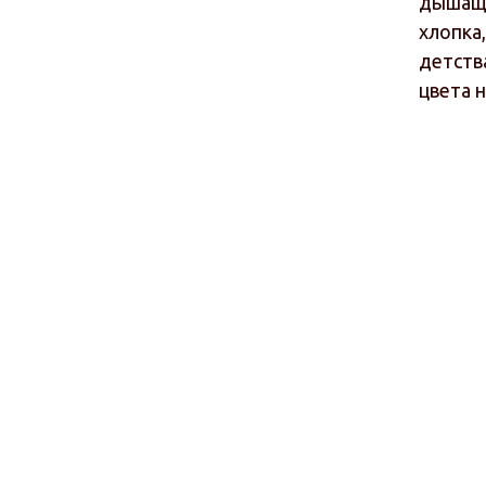
дышаща
хлопка
детства
цвета 