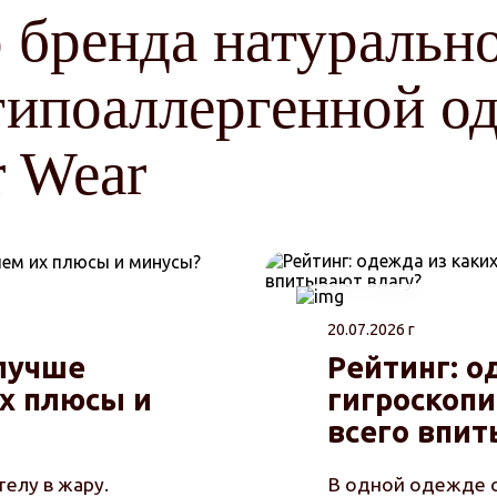
 бренда натуральн
гипоаллергенной од
r Wear
20.07.2026 г
 лучше
Рейтинг: о
их плюсы и
гигроскоп
всего впит
телу в жару.
В одной одежде с