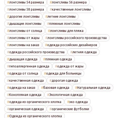
лонгсливы 54 размера
лонгсливы 56 размера
лонгсливы 58 размера
качественные лонгсливы
дорогие лонгсливы
летние лонгсливы
дышащие лонгсливы
пляжные лонгсливы
лонгсливы от солнца
лонгсливы для пляжа
лонгсливы от жары
лонгсливы российского производства
лонгсливы на заказ
одежда российских дизайнеров
одежда российского производства
летняя одежда
дышащая одежда
пляжная одежда
гипоаллергенная одежда
одежда от жары
одежда от солнца
одежда для больницы
качественная одежда
дорогая одежда
одежда на заказ
базовая одежда
Натуральная одежда
Конопляная одежда
Экологичная одежда
одежда из органического хлопка
эко одежда
органическая одежда
органические футболки
Одежда из органического хлопка