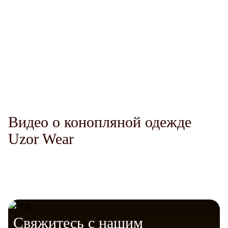
Комфорт
Терморегуляция
Гигиена
Защита от солнца
Telegram
VK
Messenger
Max
Долговечность.
Видео о конопляной одежде
Uzor Wear
Уверенность
Свяжитесь с нашим