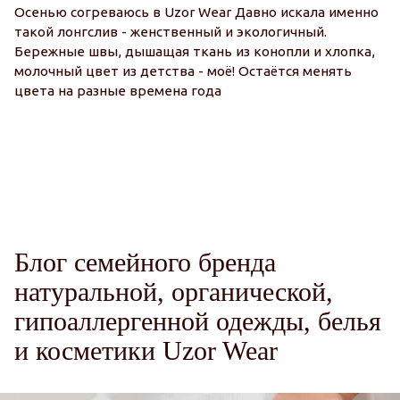
Осенью согреваюсь в Uzor Wear Давно искала именно
такой лонгслив - женственный и экологичный.
П
Бережные швы, дышащая ткань из конопли и хлопка,
о
молочный цвет из детства - моё! Остаётся менять
п
цвета на разные времена года
М
Ми
ка
о
о
Блог семейного бренда
натуральной, органической,
гипоаллергенной одежды, белья
и косметики Uzor Wear