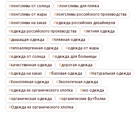
лонгсливы от солнца
лонгсливы для пляжа
лонгсливы от жары
лонгсливы российского производства
лонгсливы на заказ
одежда российских дизайнеров
одежда российского производства
летняя одежда
дышащая одежда
пляжная одежда
гипоаллергенная одежда
одежда от жары
одежда от солнца
одежда для больницы
качественная одежда
дорогая одежда
одежда на заказ
базовая одежда
Натуральная одежда
Конопляная одежда
Экологичная одежда
одежда из органического хлопка
эко одежда
органическая одежда
органические футболки
Одежда из органического хлопка