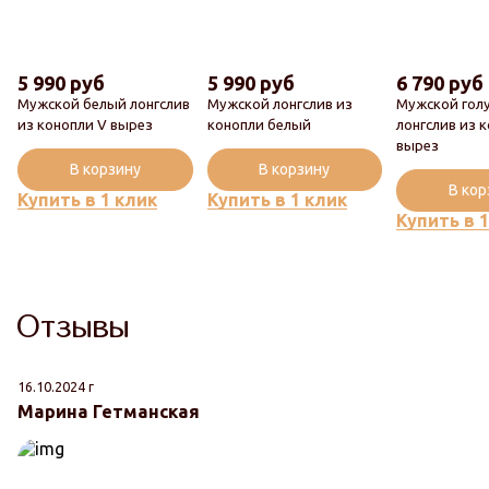
5 990 руб
5 990 руб
6 790 руб
Мужской белый лонгслив
Мужской лонгслив из
Мужской гол
из конопли V вырез
конопли белый
лонгслив из 
вырез
В корзину
В корзину
В ко
Купить в 1 клик
Купить в 1 клик
Купить в 
Отзывы
16.10.2024 г
06
Марина Гетманская
К
"