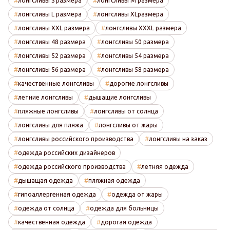
лонгсливы S размера
лонгсливы M размера
лонгсливы L размера
лонгсливы XLразмера
лонгсливы XXL размера
лонгсливы XXXL размера
лонгсливы 48 размера
лонгсливы 50 размера
лонгсливы 52 размера
лонгсливы 54 размера
лонгсливы 56 размера
лонгсливы 58 размера
качественные лонгсливы
дорогие лонгсливы
летние лонгсливы
дышащие лонгсливы
пляжные лонгсливы
лонгсливы от солнца
лонгсливы для пляжа
лонгсливы от жары
лонгсливы российского производства
лонгсливы на заказ
одежда российских дизайнеров
одежда российского производства
летняя одежда
дышащая одежда
пляжная одежда
гипоаллергенная одежда
одежда от жары
одежда от солнца
одежда для больницы
качественная одежда
дорогая одежда