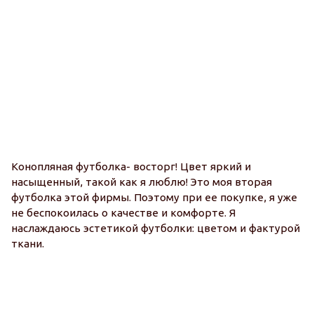
Конопляная футболка- восторг! Цвет яркий и
насыщенный, такой как я люблю! Это моя вторая
П
футболка этой фирмы. Поэтому при ее покупке, я уже
о
не беспокоилась о качестве и комфорте. Я
п
наслаждаюсь эстетикой футболки: цветом и фактурой
М
ткани.
Ми
ка
о
о