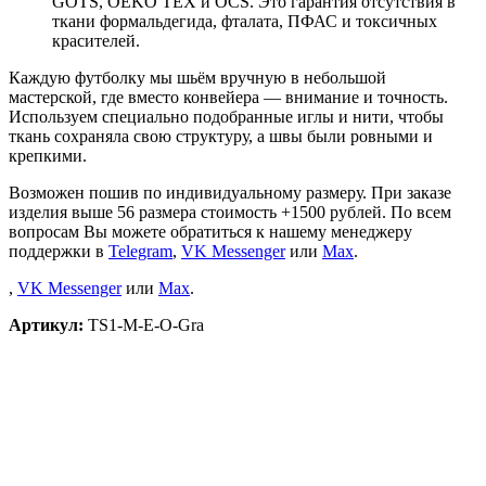
GOTS, OEKO TEX и OCS. Это гарантия отсутствия в
ткани формальдегида, фталата, ПФАС и токсичных
красителей.
Каждую футболку мы шьём вручную в небольшой
мастерской, где вместо конвейера — внимание и точность.
Используем специально подобранные иглы и нити, чтобы
ткань сохраняла свою структуру, а швы были ровными и
крепкими.
Возможен пошив по индивидуальному размеру. При заказе
изделия выше 56 размера стоимость +1500 рублей. По всем
вопросам Вы можете обратиться к нашему менеджеру
поддержки в
Telegram
,
VK Messenger
или
Max
.
,
VK Messenger
или
Max
.
Артикул:
TS1-M-E-O-Gra