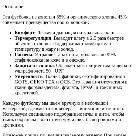
Основное
Эта футболка из конопли 55% и органического хлопка 45%
совмещает преимущества обоих волокон:
Комфорт
. Лёгкая и дышащая натуральная ткань.
Терморегуляция
. Выводит влагу в 2,5 раза быстрее
обычного хлопка. Поддерживает комфортную
температуру в жару и холод.
Гигиена
. Устраняет запах пота, подавляя до 99%
стафилококка на коже и в одежде.
Защита от солнца
. Обладает коэффициентом защиты от
ультрафиолета 50+ UPF.
Уверенность
. Ткань с фабрики, сертифицированной
GOTS, OEKO TEX и OCS. Это гарантия отсутствия в
ткани формальдегида, фталата, ПФАС и токсичных
красителей.
Каждую футболку мы шьём вручную в небольшой
мастерской, где вместо конвейера — внимание и точность.
Используем специально подобранные иглы и нити, чтобы
ткань сохраняла свою структуру, а швы были ровными и
крепкими.
Возможен пошив по индивидуальному размеру. При заказе