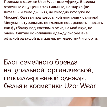
н
Проехал в одежде Uzor Wear всю Африку. В целом -
ф
отличные ощущения тактильные, не жарко (не
не
потеешь и тело дышит), не холодно (это уже по
н
Москве). Одевал под шерстяной лонгслив - отлично!
тк
Минусы: натуральная, не гладкая поверхность - носить
как футболку под костюм в офис, на мой вкус, не
очень. Считаю конопляную одежду скорее вне
офисной одеждой для жизни, путешествий и спорта.
Блог семейного бренда
натуральной, органической,
гипоаллергенной одежды,
белья и косметики Uzor Wear