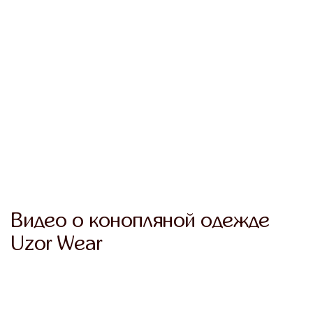
Оптимальная температура
Быстрое отведение влаги
Видео о конопляной одежде
Отсутствие зуда
Uzor Wear
Гипоаллергенные материалы
Telegram
VK
Messenger
Max