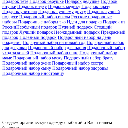
Подарок тете
Подарок бабушке
Подарок дедушке
Подарок
внучке
Подарок внуку
Подарок медику
Подарок врачу
Подарок учителю
Подарок лучшему другу
Подарок лучшей
подруге
Подарочный набор оптом
Русские подарочные
наборы
Подарочные наборы эко
Идеи для подарка
Подарок из
РоссииНеобычный подарок
Нужный подарок
Стоящий
подарок
Лучший подарок
Неожиданный подарок
Прекрасный
подарок
Полезный подарок
Подарочный набор на день
рождения
Подарчный набор на новый год
Подарочный набор
для девушки
Подарочный набор для парня
Подарочный набор
уход за кожей
Подарочный набор папе
Подарочный набор
маме
Подарочный набор мужу
Подарочный набор брату
Подарочный набор жене
Подарочный набор сестре
Подарочный набор сыну
Подарочный набор здоровья
Подарочный набор иностранцу
Создаем органическую одежду с заботой о Вас и нашем
будущем