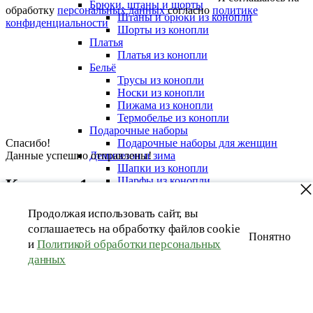
Брюки, штаны и шорты
обработку
персональных данных
согласно
политике
Штаны и брюки из конопли
конфиденциальности
Шорты из конопли
Платья
Платья из конопли
Бельё
Трусы из конопли
Носки из конопли
Пижама из конопли
Термобелье из конопли
Подарочные наборы
Спасибо!
Подарочные наборы для женщин
Данные успешно отправлены!
Демисезон и зима
Шапки из конопли
Шарфы из конопли
Купить в 1 клик
Детям
Детям
Продолжая использовать сайт, вы
Заполните поля ниже, и мы поможем быстро оформить заказ.
Футболки из конопли
соглашаетесь на обработку файлов cookie
пижама из конопли
Понятно
Термобелье из конопли
и
Политикой обработки персональных
Отправить
Аксессуары из конопли
данных
Аксессуары из конопли
Стельки из конопли
Мешочки из конопли
Натуральные ткани