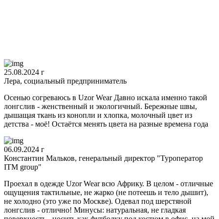
25.08.2024 г
Лера, социальный предприниматель
Осенью согреваюсь в Uzor Wear Давно искала именно такой
лонгслив - женственный и экологичный. Бережные швы,
дышащая ткань из конопли и хлопка, молочный цвет из
детства - моё! Остаётся менять цвета на разные времена года
06.09.2024 г
Константин Мальков, генеральный директор "Туроператор
ITM group"
Проехал в одежде Uzor Wear всю Африку. В целом - отличные
ощущения тактильные, не жарко (не потеешь и тело дышит),
не холодно (это уже по Москве). Одевал под шерстяной
лонгслив - отлично! Минусы: натуральная, не гладкая
поверхность - носить как футболку под костюм в офис, на мой