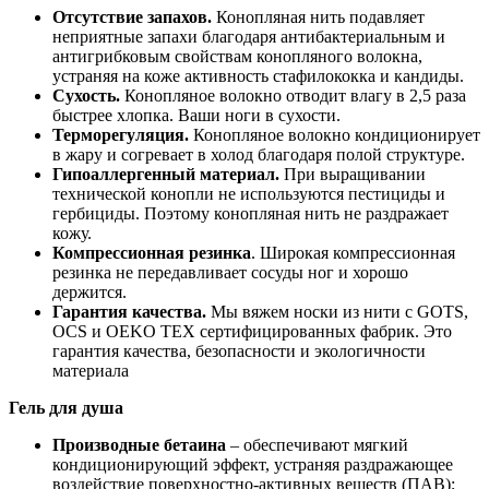
Отсутствие запахов.
Конопляная нить подавляет
неприятные запахи благодаря антибактериальным и
антигрибковым свойствам конопляного волокна,
устраняя на коже активность стафилококка и кандиды.
Сухость.
Конопляное волокно отводит влагу в 2,5 раза
быстрее хлопка. Ваши ноги в сухости.
Терморегуляция.
Конопляное волокно кондиционирует
в жару и согревает в холод благодаря полой структуре.
Гипоаллергенный материал.
При выращивании
технической конопли не используются пестициды и
гербициды. Поэтому конопляная нить не раздражает
кожу.
Компрессионная резинка
. Широкая компрессионная
резинка не передавливает сосуды ног и хорошо
держится.
Гарантия качества.
Мы вяжем носки из нити с GOTS,
OCS и OEKO TEX сертифицированных фабрик. Это
гарантия качества, безопасности и экологичности
материала
Гель для душа
Производные бетаина
– обеспечивают мягкий
кондиционирующий эффект, устраняя раздражающее
воздействие поверхностно-активных веществ (ПАВ);