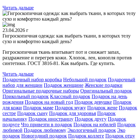
Читать дальше
23.04.2026 г
Гигроскопичная одежда: как выбрать ткани, в которых телу
сухо и комфортно каждый день?
Гигроскопичная ткань впитывает пот и снижает запах,
раздражение и перегрев кожи. Хлопок, лен, конопля против
синтетики. ГОСТ 3816-81. Как выбрать. Где купить.
Читать дальше
Подарочный набор коробка
Небольшой подарок
Подарочный
набор для женщин
Подарок женщине
Женские подарки
Оригинальные подарочные наборы
Оригинальный подарок
Прикольный подарок
Классный подарок
Подарок на день
рождения
Подарок на новый год
Подарок девушке
Подарок
для кожи
Подарок маме
Подарок мужу
Подарок жене
Подарок
сестре
Подарок сыну
Подарок для здоровья
Подарок
начальнику
Подарок иностранцу
Подарок другу
Подарок
подруге
Что привезти в подарок
Подарок на юбилей
Подарок
любимой
Подарок любимому
Экологичный подарок
Эко
подарок
Новогодний подарок
Подарок коллеге
Подарок отцу