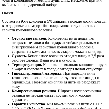
Wear и конопляного геля для душа UNE. Несколько причин
выбрать наш подарочный набор:
Носки
Состоят из 95% конопли и 5% лайкры, высокие носки подарят
вам здоровье и комфорт благодаря множеству полезных
свойств конопляного волокна.
Отсутствие запахов.
Конопляная нить подавляет
неприятные запахи благодаря антибактериальным и
антигрибковым свойствам конопляного волокна,
устраняя на коже активность стафилококка и кандиды.
Сухость.
Конопляное волокно отводит влагу в 2,5 раза
быстрее хлопка. Ваши ноги в сухости.
Терморегуляция.
Конопляное волокно кондиционирует
в жару и согревает в холод благодаря полой структуре.
Гипоаллергенный материал.
При выращивании
технической конопли не используются пестициды и
гербициды. Поэтому конопляная нить не раздражает
кожу.
Компрессионная резинка
. Широкая компрессионная
резинка не передавливает сосуды ног и хорошо
держится.
Гарантия качества.
Мы вяжем носки из нити с GOTS,
OCS и OEKO TEX сертифицированных фабрик. Это