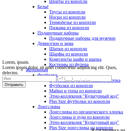
Шорты из конопли
Бельё
Трусы из конопли
Носки из конопли
Термобелье из конопли
Пижама из конопли
Подарочные наборы
Подарочные наборы для мужчин
Демисезон и зима
Шапки из конопли
Шарфы из конопли
Комплекты шафр и шапка
Lorem, ipsum.
Костюмы из футера
Lorem ipsum dolor, sit amet consectetur adipisicing elit. Quos,
Женщинам
delectus.
Футболки
Футболки из органического хлопка
Отправить
Футболки из конопли
Майки и топы из конопли
Этно-коллекция "Культурный код"
Plus Size футболки из конопли
Лонгсливы
Лонгсливы из органического хлопка
Лонгсливы и худи из конопли
Этно-коллекция "Культурный код"
Plus Size лонгсливы из конопли
Я соглашаюсь на